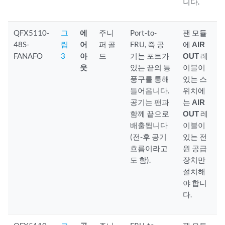
니다.
QFX5110-
그
에
주니
Port-to-
팬 모듈
48S-
림
어
퍼 골
FRU, 즉 공
에
AIR
FANAFO
3
아
드
기는 포트가
OUT
레
웃
있는 끝의 통
이블이
풍구를 통해
있는 스
들어옵니다.
위치에
공기는 팬과
는
AIR
함께 끝으로
OUT
레
배출됩니다
이블이
(전-후 공기
있는 전
흐름이라고
원 공급
도 함).
장치만
설치해
야 합니
다.