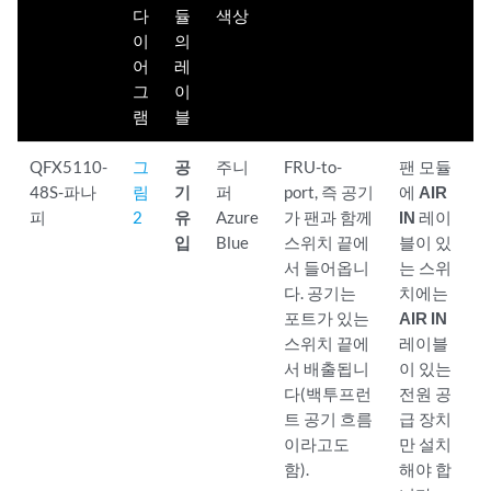
다
듈
색상
이
의
어
레
그
이
램
블
QFX5110-
그
공
주니
FRU-to-
팬 모듈
48S-파나
림
기
퍼
port, 즉 공기
에
AIR
피
2
유
Azure
가 팬과 함께
IN
레이
입
Blue
스위치 끝에
블이 있
서 들어옵니
는 스위
다. 공기는
치에는
포트가 있는
AIR IN
스위치 끝에
레이블
서 배출됩니
이 있는
다(백투프런
전원 공
트 공기 흐름
급 장치
이라고도
만 설치
함).
해야 합