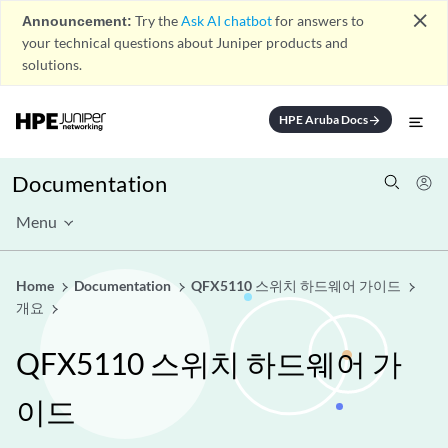
close
Announcement:
Try the
Ask AI chatbot
for answers to
your technical questions about Juniper products and
solutions.
HPE Aruba Docs
arrow_forward
Documentation
Menu
Home
Documentation
QFX5110 스위치 하드웨어 가이드
개요
QFX5110 스위치 하드웨어 가
이드