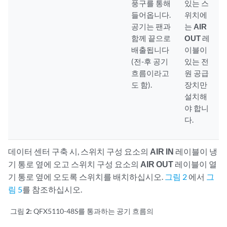
풍구를 통해
있는 스
들어옵니다.
위치에
공기는 팬과
는
AIR
함께 끝으로
OUT
레
배출됩니다
이블이
(전-후 공기
있는 전
흐름이라고
원 공급
도 함).
장치만
설치해
야 합니
다.
데이터 센터 구축 시, 스위치 구성 요소의
AIR IN
레이블이 냉
기 통로 옆에 오고 스위치 구성 요소의
AIR OUT
레이블이 열
기 통로 옆에 오도록 스위치를 배치하십시오.
그림 2
에서
그
림 5
를 참조하십시오.
그림 2:
QFX5110-48S를 통과하는 공기 흐름의