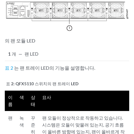
의 팬 모듈 LED
1
개
—
팬 LED
표 2
는 팬 트레이 LED의 기능을 설명합니다.
표 2:
QFX5110 스위치의 팬 트레이 LED
이
색
상
묘사
름
태
팬
녹
꾸
팬 모듈이 정상적으로 작동하고 있습니다.
색
준
시스템은 모듈이 맞물려 있는지, 공기 흐름
히
이 올바른 방향에 있는지, 팬이 올바르게 작