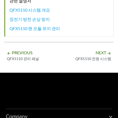
관련 설명서
QFX5110 시스템 개요
정전기 방전 손상 방지
QFX5110 팬 모듈 유지 관리
PREVIOUS
NEXT
arrow_backward
arrow_forward
QFX5110 관리 패널
QFX5110 전원 시스템
Company