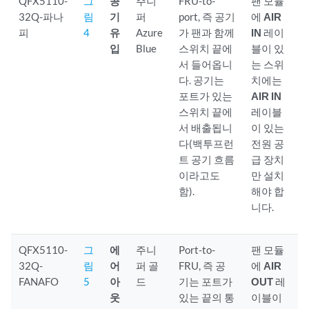
QFX5110-
그
공
주니
FRU-to-
팬 모듈
32Q-파나
림
기
퍼
port, 즉 공기
에
AIR
피
4
유
Azure
가 팬과 함께
IN
레이
입
Blue
스위치 끝에
블이 있
서 들어옵니
는 스위
다. 공기는
치에는
포트가 있는
AIR IN
스위치 끝에
레이블
서 배출됩니
이 있는
다(백투프런
전원 공
트 공기 흐름
급 장치
이라고도
만 설치
함).
해야 합
니다.
QFX5110-
그
에
주니
Port-to-
팬 모듈
32Q-
림
어
퍼 골
FRU, 즉 공
에
AIR
FANAFO
5
아
드
기는 포트가
OUT
레
웃
있는 끝의 통
이블이