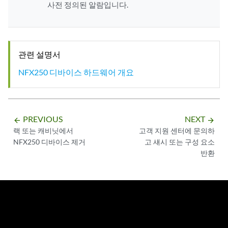
사전 정의된 알람입니다.
관련 설명서
NFX250 디바이스 하드웨어 개요
PREVIOUS
NEXT
arrow_backward
arrow_forward
랙 또는 캐비닛에서
고객 지원 센터에 문의하
NFX250 디바이스 제거
고 섀시 또는 구성 요소
반환