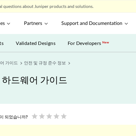
l questions about Juniper products and solutions.
ces
Partners
Support and Documentation
ts
Validated Designs
For Developers
New
웨어 가이드
안전 및 규정 준수 정보
폼 하드웨어 가이드
star
star
star
star
star
움이 되었습니까?