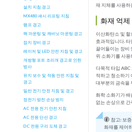
재 지체를 사용하
설치 지침 경고
MX480 섀시 리프팅 지침
화재 억제
램프 경고
랙 마운팅 및 캐비닛 마운팅 경고
이산화탄소 및 할
효과적입니다. 타
접지 장비 경고
끌어들이는 장비 
레이저 및 LED 안전 지침 및 경고
위 소화기를 사용
개방형 포트 조리개 경고로 인한
방사
다목적 타입 ABC
적하고 청소하기 
유지 보수 및 작동 안전 지침 및
경고
대부분의 금속을 
일반 전기 안전 지침 및 경고
화학 소화기가 배
정전기 방전 손상 방지
없는 손상으로 간
AC 전원 전기 안전 지침
AC 전원 단선 경고
참고:
보증
DC 전원 구리 도체 경고
화재를 제어하