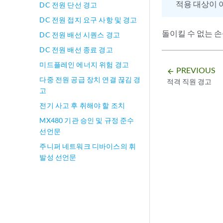
적용 대상이 
DC 전원 단선 경고
DC 전원 접지 요구 사항 및 경고
돌이킬 수 없는 
DC 전원 배선 시퀀스 경고
DC 전원 배선 종료 경고
미드플레인 에너지 위험 경고
PREVIOUS
arrow_backward
다중 전원 공급 장치 연결 끊김 경
적격 직원 경고
고
전기 사고 후 취해야 할 조치
MX480 기관 승인 및 규정 준수
선언문
주니퍼 네트워크 디바이스의 휘
발성 선언문