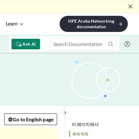
close
HPE Aruba Networking
Learn
arrow_forward
documentation
Ask AI
keyboard_arrow_right
Go to English page
이 페이지에서
화재 억제