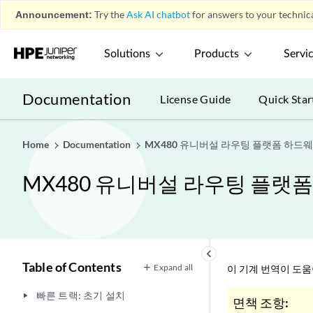
Announcement:
Try the
Ask AI chatbot
for answers to your technica
Solutions
Products
Servi
Documentation
License Guide
Quick Star
Home
Documentation
MX480 유니버설 라우팅 플랫폼 하드
MX480 유니버설 라우팅 플랫
keyboard_arrow_left
Table of Contents
Expand all
이 기계 번역이 도
빠른 트랙: 초기 설치
play_arrow
면책 조항: