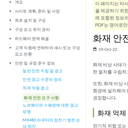
개요
play_arrow
이 페이지는 타
을 제공하기 위한
사이트 계획, 준비 및 사양
play_arrow
에 포함된 정보의
최초 설치 및 구성
play_arrow
PDF는 영어로만
구성 요소 유지 관리
play_arrow
화재 안
하드웨어 문제 해결
play_arrow
고객 지원에 연락하여 섀시 또는 구성
play_arrow
19-Oct-22
date_range
요소 반환
안전 및 규정 준수 정보
play_arrow
화재 비상 사태가
일반 안전 지침 및 경고
한 절차를 수립하
안전 경고 수준의 정의
또한, 화재 비상
적격 직원 경고
환경에 설치해야 합
권장합니다.
화재 안전 요구 사항
노르웨이와 스웨덴에 대한 경고
화재 억제
성명
MX480 라우터의 정전기 방전 손
전기적 위험 또는 
상 방지