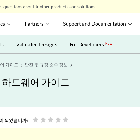
l questions about Juniper products and solutions.
ces
Partners
Support and Documentation
ts
Validated Designs
For Developers
New
웨어 가이드
안전 및 규정 준수 정보
폼 하드웨어 가이드
star
star
star
star
star
움이 되었습니까?