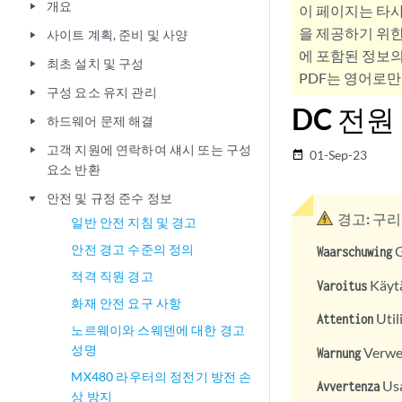
개요
play_arrow
이 페이지는 타
을 제공하기 위한
사이트 계획, 준비 및 사양
play_arrow
에 포함된 정보의
최초 설치 및 구성
play_arrow
PDF는 영어로만
구성 요소 유지 관리
play_arrow
DC 전원
하드웨어 문제 해결
play_arrow
고객 지원에 연락하여 섀시 또는 구성
play_arrow
01-Sep-23
date_range
요소 반환
안전 및 규정 준수 정보
play_arrow
경고:
구리
일반 안전 지침 및 경고
안전 경고 수준의 정의
G
Waarschuwing
적격 직원 경고
Käytä
Varoitus
화재 안전 요구 사항
Util
Attention
노르웨이와 스웨덴에 대한 경고
성명
Verwen
Warnung
MX480 라우터의 정전기 방전 손
Usa
Avvertenza
상 방지