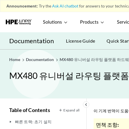
Announcement:
Try the
Ask AI chatbot
for answers to your technica
Solutions
Products
Servi
Documentation
License Guide
Quick Star
Home
Documentation
MX480 유니버설 라우팅 플랫폼 하드
MX480 유니버설 라우팅 플랫
keyboard_arrow_left
Table of Contents
Expand all
이 기계 번역이 도
빠른 트랙: 초기 설치
play_arrow
면책 조항: