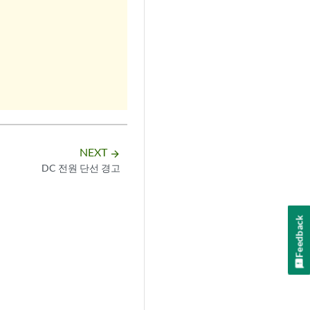
NEXT
arrow_forward
DC 전원 단선 경고
Feedback