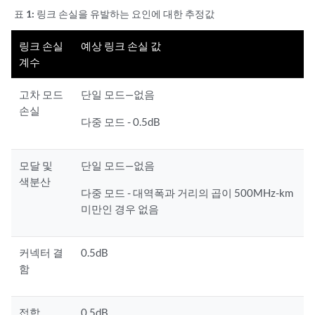
표 1:
링크 손실을 유발하는 요인에 대한 추정값
링크 손실
예상 링크 손실 값
계수
고차 모드
단일 모드—없음
손실
다중 모드 - 0.5dB
모달 및
단일 모드—없음
색분산
다중 모드 - 대역폭과 거리의 곱이 500MHz-km
미만인 경우 없음
커넥터 결
0.5dB
함
접합
0.5dB