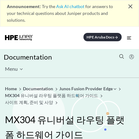
close
Announcement:
Try the
Ask AI chatbot
for answers to
your technical questions about Juniper products and
solutions.
HPE Aruba Docs
arrow_forward
Documentation
Menu
Home
Documentation
Junos Fusion Provider Edge
MX304 유니버설 라우팅 플랫폼 하드웨어 가이드
사이트 계획, 준비 및 사양
MX304 유니버설 라우팅 플랫
폼 하드웨어 가이드