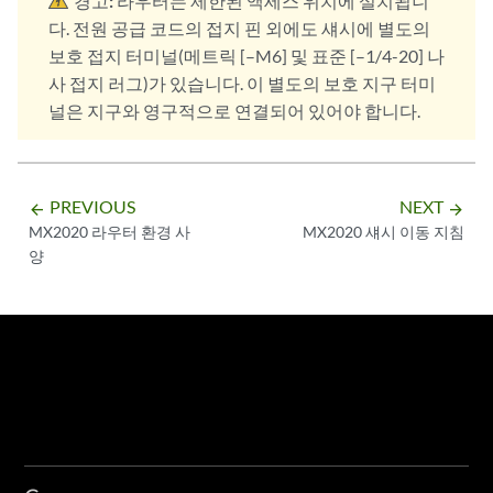
경고:
라우터는 제한된 액세스 위치에 설치됩니
다. 전원 공급 코드의 접지 핀 외에도 섀시에 별도의
보호 접지 터미널(메트릭 [–M6] 및 표준 [–1/4-20] 나
사 접지 러그)가 있습니다. 이 별도의 보호 지구 터미
널은 지구와 영구적으로 연결되어 있어야 합니다.
PREVIOUS
NEXT
arrow_backward
arrow_forward
MX2020 라우터 환경 사
MX2020 섀시 이동 지침
양