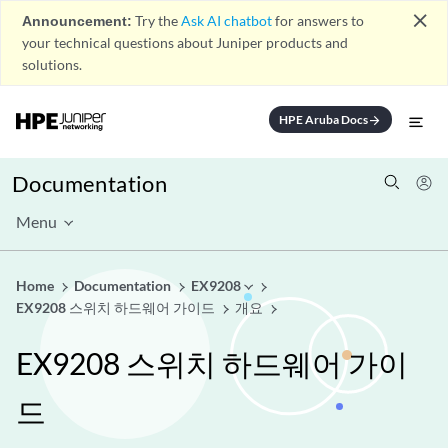
close
Announcement:
Try the
Ask AI chatbot
for answers to
your technical questions about Juniper products and
solutions.
HPE Aruba Docs
arrow_forward
Documentation
Menu
Home
Documentation
EX9208
EX9208 스위치 하드웨어 가이드
개요
EX9208 스위치 하드웨어 가이
드