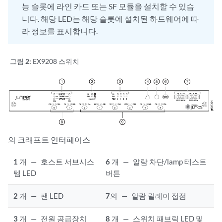
능 슬롯에 라인 카드 또는 SF 모듈을 설치할 수 있습
니다. 해당 LED는 해당 슬롯에 설치된 하드웨어에 따
라 정보를 표시합니다.
그림 2:
EX9208 스위치
의 크래프트 인터페이스
1
개
—
호스트 서브시스
6
개
—
알람 차단/lamp 테스트
템 LED
버튼
2
개
—
팬 LED
7
의
—
알람 릴레이 접점
3
개
—
전원 공급장치
8
개
—
스위치 패브릭 LED 및