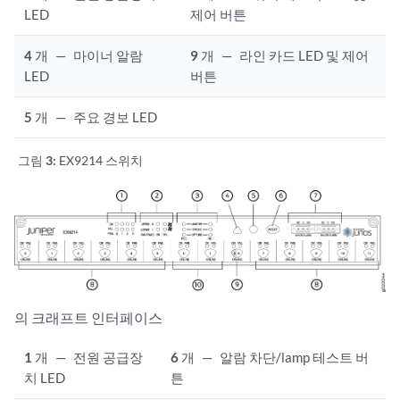
LED
제어 버튼
4
개
—
마이너 알람
9
개
—
라인 카드 LED 및 제어
LED
버튼
5
개
—
주요 경보 LED
그림 3:
EX9214 스위치
의 크래프트 인터페이스
1
개
—
전원 공급장
6
개
—
알람 차단/lamp 테스트 버
치 LED
튼