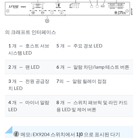
의 크래프트 인터페이스
1
개
—
호스트 서브
5
개
—
주요 경보 LED
시스템 LED
2
개
—
팬 LED
6
개
—
알람 차단/lamp 테스트 버튼
3
개
—
전원 공급장
7
의
—
알람 릴레이 접점
치 LED
4
개
—
마이너 알람
8
개
—
스위치 패브릭 및 라인 카드
LED
용 LED 및 제어 버튼
메모:
EX9204 스위치에서
1|0
으로 표시된 다기