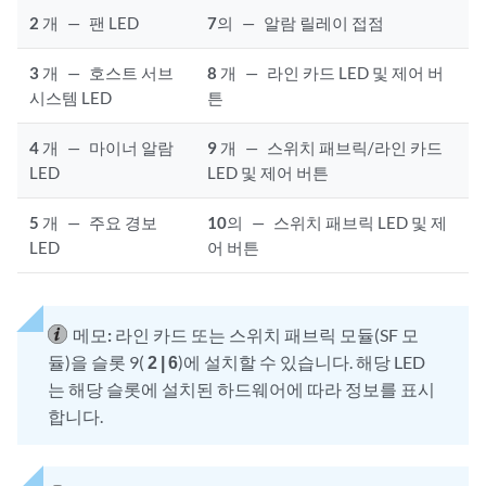
2
개
—
팬 LED
7
의
—
알람 릴레이 접점
3
개
—
호스트 서브
8
개
—
라인 카드 LED 및 제어 버
시스템 LED
튼
4
개
—
마이너 알람
9
개
—
스위치 패브릭/라인 카드
LED
LED 및 제어 버튼
5
개
—
주요 경보
10
의
—
스위치 패브릭 LED 및 제
LED
어 버튼
메모:
라인 카드 또는 스위치 패브릭 모듈(SF 모
듈)을 슬롯 9(
2 | 6
)에 설치할 수 있습니다. 해당 LED
는 해당 슬롯에 설치된 하드웨어에 따라 정보를 표시
합니다.