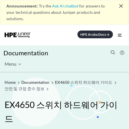
close
Announcement:
Try the
Ask AI chatbot
for answers to
your technical questions about Juniper products and
solutions.
HPE Aruba Docs
arrow_forward
Documentation
Menu
Home
Documentation
EX4650 스위치 하드웨어 가이드
안전 및 규정 준수 정보
EX4650 스위치 하드웨어 가이
드