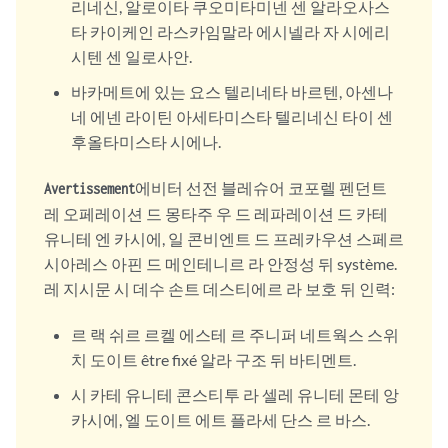
리네신, 알로이타 쿠오미타미넨 센 알라오사스
타 카이케인 라스카임말라 에시넬라 자 시에리
시텐 센 일로사안.
바카메트에 있는 요스 텔리네타 바르텐, 아센나
네 에넨 라이틴 아세타미스타 텔리네신 타이 센
후올타미스타 시에나.
에비터 선전 블레슈어 코포렐 펜던트
Avertissement
레 오페레이션 드 몽타주 우 드 레파레이션 드 카테
유니테 엔 카시에, 일 콘비엔트 드 프레카우션 스페르
시아레스 아핀 드 메인테니르 라 안정성 뒤 système.
레 지시문 시 데수 손트 데스티에르 라 보호 뒤 인력:
르 랙 쉬르 르켈 에스테 르 주니퍼 네트웍스 스위
치 도이트 être fixé 알라 구조 뒤 바티멘트.
시 카테 유니테 콘스티투 라 셀레 유니테 몬테 앙
카시에, 엘 도이트 에트 플라세 단스 르 바스.