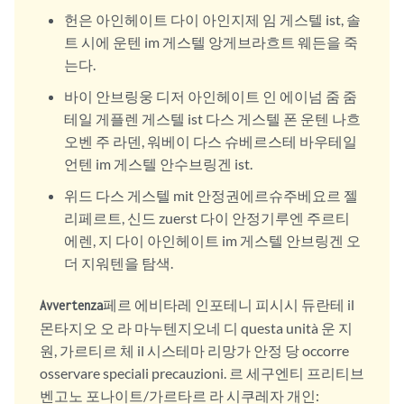
헌은 아인헤이트 다이 아인지제 임 게스텔 ist, 솔
트 시에 운텐 im 게스텔 앙게브라흐트 웨든을 죽
는다.
바이 안브링웅 디저 아인헤이트 인 에이넘 줌 줌
테일 게플렌 게스텔 ist 다스 게스텔 폰 운텐 나흐
오벤 주 라덴, 워베이 다스 슈베르스테 바우테일
언텐 im 게스텔 안수브링겐 ist.
위드 다스 게스텔 mit 안정권에르슈주베요르 젤
리페르트, 신드 zuerst 다이 안정기루엔 주르티
에렌, 지 다이 아인헤이트 im 게스텔 안브링겐 오
더 지워텐을 탐색.
페르 에비타레 인포테니 피시시 듀란테 il
Avvertenza
몬타지오 오 라 마누텐지오네 디 questa unità 운 지
원, 가르티르 체 il 시스테마 리망가 안정 당 occorre
osservare speciali precauzioni. 르 세구엔티 프리티브
벤고노 포나이트/가르타르 라 시쿠레자 개인: