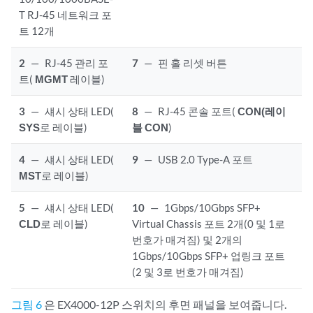
T RJ-45 네트워크 포
트 12개
2
—
RJ-45 관리 포
7
—
핀 홀 리셋 버튼
트(
MGMT
레이블)
3
—
섀시 상태 LED(
8
—
RJ-45 콘솔 포트(
CON(레이
SYS
로 레이블)
블 CON
)
4
—
섀시 상태 LED(
9
—
USB 2.0 Type-A 포트
MST
로 레이블)
5
—
섀시 상태 LED(
10
—
1Gbps/10Gbps SFP+
CLD
로 레이블)
Virtual Chassis 포트 2개(0 및 1로
번호가 매겨짐) 및 2개의
1Gbps/10Gbps SFP+ 업링크 포트
(2 및 3로 번호가 매겨짐)
그림 6
은 EX4000-12P 스위치의 후면 패널을 보여줍니다.