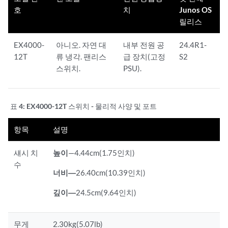
호
치
Junos OS
릴리스
EX4000-
아니오. 자연 대
내부 전원 공
24.4R1-
12T
류 냉각. 팬리스
급 장치(고정
S2
스위치.
PSU).
표 4:
EX4000-12T 스위치 - 물리적 사양 및 포트
항목
설명
섀시 치
높이
—4.44cm(1.75인치)
수
너비—
26.40cm(10.39인치)
깊이—
24.5cm(9.64인치)
무게
2.30kg(5.07lb)