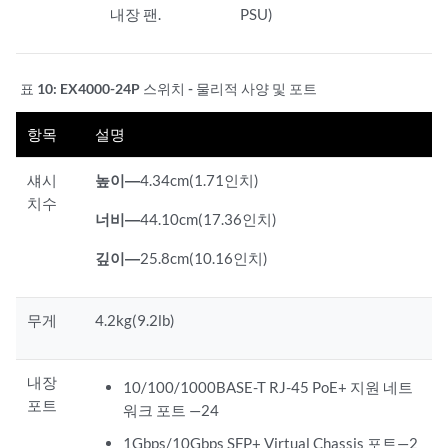
내장 팬.
PSU)
표 10:
EX4000-24P 스위치 - 물리적 사양 및 포트
항목
설명
섀시
높이—
4.34cm(1.71인치)
치수
너비—
44.10cm(17.36인치)
깊이—
25.8cm(10.16인치)
무게
4.2kg(9.2lb)
내장
10/100/1000BASE-T RJ-45 PoE+ 지원 네트
포트
워크 포트 —24
1Gbps/10Gbps SFP+ Virtual Chassis 포트—2