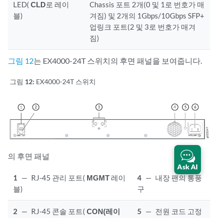
LED(
CLD
로 레이
Chassis 포트 2개(0 및 1로 번호가 매
블)
겨짐) 및 2개의 1Gbps/10Gbps SFP+
업링크 포트(2 및 3로 번호가 매겨
짐)
그림 12
는 EX4000-24T 스위치의 후면 패널을 보여줍니다.
그림 12:
EX4000-24T 스위치
의 후면 패널
Ask AI
1
—
RJ-45 관리 포트(
MGMT
레이
4
—
내장 팬의 통풍
블)
구
2
—
RJ-45 콘솔 포트(
CON(레이
5
—
전원 코드 고정