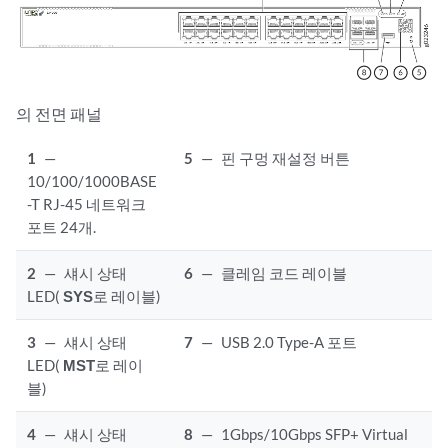
의 전면 패널
1
—
5
—
핀 구멍 재설정 버튼
10/100/1000BASE
-T RJ-45 네트워크
포트 24개.
2
—
섀시 상태
6
—
클레임 코드 레이블
LED(
SYS
로 레이블)
3
—
섀시 상태
7
—
USB 2.0 Type-A 포트
LED(
MST
로 레이
블)
4
—
섀시 상태
8
—
1Gbps/10Gbps SFP+ Virtual