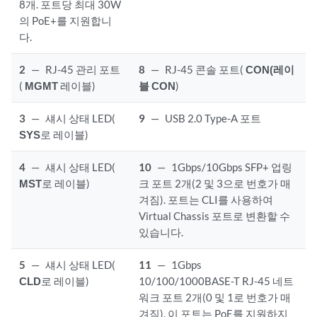
8개. 포트당 최대 30W
의 PoE+를 지원합니
다.
2
—
RJ-45 관리 포트
8
—
RJ-45 콘솔 포트(
CON(레이
(
MGMT
레이블)
블 CON
)
3
—
섀시 상태 LED(
9
—
USB 2.0 Type-A 포트
SYS
로 레이블)
4
—
섀시 상태 LED(
10
—
1Gbps/10Gbps SFP+ 업링
MST
로 레이블)
크 포트 2개(2 및 3으로 번호가 매
겨짐). 포트는 CLI를 사용하여
Virtual Chassis 포트로 변환할 수
있습니다.
5
—
섀시 상태 LED(
11
—
1Gbps
CLD
로 레이블)
10/100/1000BASE-T RJ-45 네트
워크 포트 2개(0 및 1로 번호가 매
겨짐). 이 포트는 PoE를 지원하지