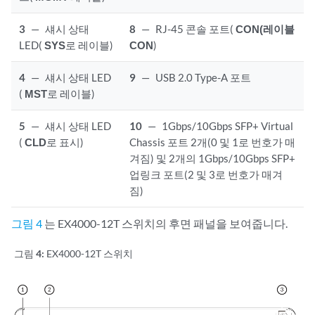
3
—
섀시 상태
8
—
RJ-45 콘솔 포트(
CON(레이블
LED(
SYS
로 레이블)
CON
)
4
—
섀시 상태 LED
9
—
USB 2.0 Type-A 포트
(
MST
로 레이블)
5
—
섀시 상태 LED
10
—
1Gbps/10Gbps SFP+ Virtual
(
CLD
로 표시)
Chassis 포트 2개(0 및 1로 번호가 매
겨짐) 및 2개의 1Gbps/10Gbps SFP+
업링크 포트(2 및 3로 번호가 매겨
짐)
그림 4
는 EX4000-12T 스위치의 후면 패널을 보여줍니다.
그림 4:
EX4000-12T 스위치