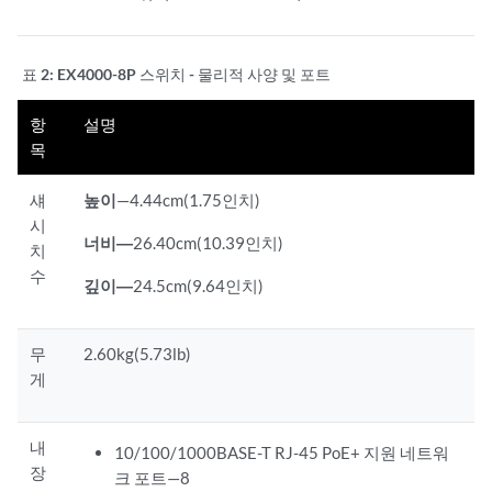
표 2:
EX4000-8P 스위치 - 물리적 사양 및 포트
항
설명
목
섀
높이
—4.44cm(1.75인치)
시
너비—
26.40cm(10.39인치)
치
수
깊이—
24.5cm(9.64인치)
무
2.60kg(5.73lb)
게
내
10/100/1000BASE-T RJ-45 PoE+ 지원 네트워
장
크 포트—8