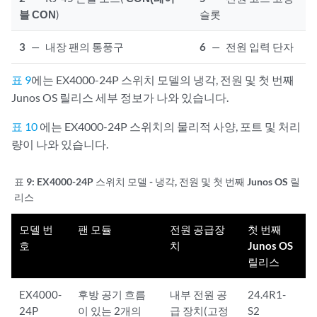
블 CON
)
슬롯
3
—
내장 팬의 통풍구
6
—
전원 입력 단자
표 9
에는 EX4000-24P 스위치 모델의 냉각, 전원 및 첫 번째
Junos OS 릴리스 세부 정보가 나와 있습니다.
표 10
에는 EX4000-24P 스위치의 물리적 사양, 포트 및 처리
량이 나와 있습니다.
표 9:
EX4000-24P 스위치 모델 - 냉각, 전원 및 첫 번째 Junos OS 릴
리스
모델 번
팬 모듈
전원 공급장
첫 번째
호
치
Junos OS
릴리스
EX4000-
후방 공기 흐름
내부 전원 공
24.4R1-
24P
이 있는 2개의
급 장치(고정
S2