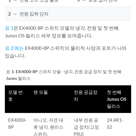
2
—
전원 입력 단자
표 1
은 EX4000-8P 스위치 모델의 냉각, 전원 및 첫 번째
Junos OS 릴리스 세부 정보를 보여줍니다.
표 2 에는
EX4000-8P 스위치의 물리적 사양과 포트가 나와
있습니다.
표 1:
EX4000-8P 스위치 모델 - 냉각, 전원 공급 장치 및 첫 번째
Junos 릴리스
모델 번
팬 모듈
전원 공급장
첫 번째
호
치
Junos OS
릴리스
EX4000-
아니오. 자연 대
내부 전원 공
24.4R1-
8P
류 냉각. 팬리스
급 장치(고정
S2
스위치.
PSU)