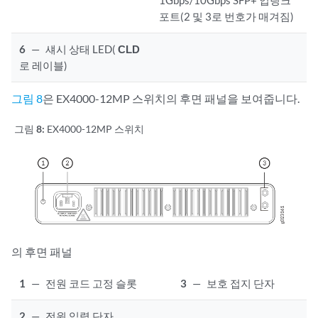
1Gbps/10Gbps SFP+ 업링크
포트(2 및 3로 번호가 매겨짐)
6
—
섀시 상태 LED(
CLD
로 레이블)
그림 8
은 EX4000-12MP 스위치의 후면 패널을 보여줍니다.
그림 8:
EX4000-12MP 스위치
의 후면 패널
1
—
전원 코드 고정 슬롯
3
—
보호 접지 단자
2
—
전원 입력 단자