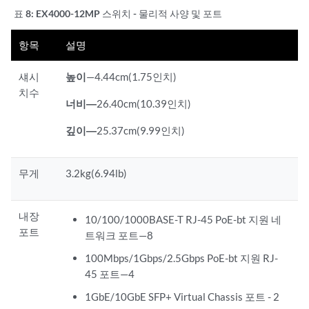
표 8:
EX4000-12MP 스위치 - 물리적 사양 및 포트
항목
설명
섀시
높이
—4.44cm(1.75인치)
치수
너비—
26.40cm(10.39인치)
깊이—
25.37cm(9.99인치)
무게
3.2kg(6.94lb)
내장
10/100/1000BASE-T RJ-45 PoE-bt 지원 네
포트
트워크 포트—8
100Mbps/1Gbps/2.5Gbps PoE-bt 지원 RJ-
45 포트—4
1GbE/10GbE SFP+ Virtual Chassis 포트 - 2