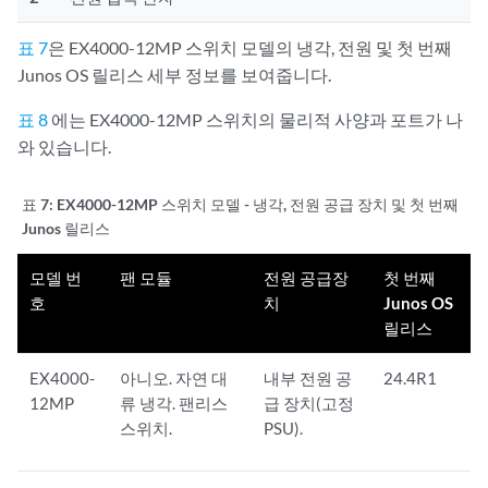
표 7
은 EX4000-12MP 스위치 모델의 냉각, 전원 및 첫 번째
Junos OS 릴리스 세부 정보를 보여줍니다.
표 8
에는 EX4000-12MP 스위치의 물리적 사양과 포트가 나
와 있습니다.
표 7:
EX4000-12MP 스위치 모델 - 냉각, 전원 공급 장치 및 첫 번째
Junos 릴리스
모델 번
팬 모듈
전원 공급장
첫 번째
호
치
Junos OS
릴리스
EX4000-
아니오. 자연 대
내부 전원 공
24.4R1
12MP
류 냉각. 팬리스
급 장치(고정
스위치.
PSU).