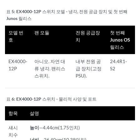
표 5:
EX4000-12P 스위치 모델 - 냉각, 전원 공급 장치 및 첫 번째
Junos 릴리스
모델 번
팬 모듈
전원 공급장
첫 번째
호
치
Junos OS
릴리스
EX4000-
아니오. 자연 대
내부 전원 공
24.4R1-
12P
류 냉각. 팬리스
급 장치(고정
S2
스위치.
PSU).
표 6:
EX4000-12P 스위치 - 물리적 사양 및 포트
항목
설명
섀시
높이
—4.44cm(1.75인치)
치수
너비—
26.40cm(10.39인치)