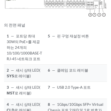
의 전면 패널
1
—
포트당 최대
5
—
핀 구멍 재설정 버튼
30W의 PoE+를 제공
하는 24개의
10/100/1000BASE-T
RJ-45 네트워크 포트
2
—
섀시 상태 LED(
6
—
클레임 코드 레이블
SYS
로 레이블)
3
—
섀시 상태 LED(
7
—
USB 2.0 Type-A 포트
MST
로 레이블)
4
—
섀시 상태 LED(
8
—
1Gbps/10Gbps SFP+ Virtual
CLD
로 레이블)
Chassis 포트 2개(0 및 1로 번호가