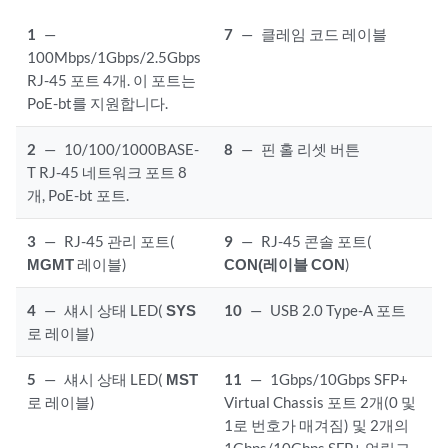
1
—
7
—
클레임 코드 레이블
100Mbps/1Gbps/2.5Gbps
RJ-45 포트 4개. 이 포트는
PoE-bt를 지원합니다.
2
—
10/100/1000BASE-
8
—
핀 홀 리셋 버튼
T RJ-45 네트워크 포트 8
개, PoE-bt 포트.
3
—
RJ-45 관리 포트(
9
—
RJ-45 콘솔 포트(
MGMT
레이블)
CON(레이블 CON
)
4
—
섀시 상태 LED(
SYS
10
—
USB 2.0 Type-A 포트
로 레이블)
5
—
섀시 상태 LED(
MST
11
—
1Gbps/10Gbps SFP+
로 레이블)
Virtual Chassis 포트 2개(0 및
1로 번호가 매겨짐) 및 2개의