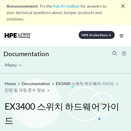
close
Announcement:
Try the
Ask AI chatbot
for answers to
your technical questions about Juniper products and
solutions.
HPE Aruba Docs
arrow_forward
Documentation
Menu
Home
Documentation
EX3400 스위치 하드웨어 가이드
안전 및 규정 준수 정보
EX3400 스위치 하드웨어 가이
드