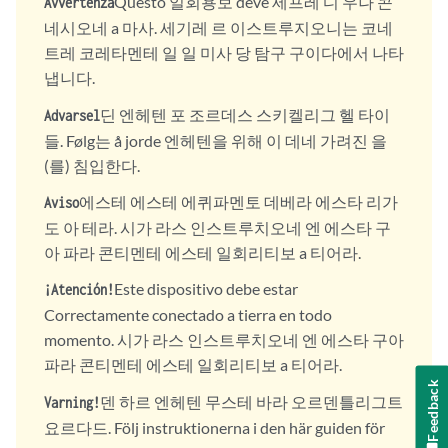
Questo 일회용보 deve 세프레 디 우나 콘
Avvertenza
네시오네 a 마사. 세기레 르 이스트루지오니는 코네
트레 코레타멘테 일 일 미사 당 탐구 구이다에서 나타
냅니다.
딘 엔헤텐 포 조르데스 스키켈리그 헬 타이
Advarsel
들. Følg는 å jorde 엔헤텐을 위해 이 데네 가려진 을
(를) 침입한다.
에스테 에스테 에퀴파멘토 데베라 에스타 리가
Aviso
도 아 테라. 시가 라스 인스트루치오네 엔 에스타 구
아 파라 콘티멘테 에스테 일회리티보 a 티어라.
Este dispositivo debe estar
¡Atención!
Correctamente conectado a tierra en todo
momento. 시가 라스 인스트루치오네 엔 에스타 구아
파라 콘티멘테 에스테 일회리티보 a 티어라.
Feedback
덴 하르 엔헤텐 무스테 바라 오르덴틀리그트
Varning!
요르다드. Följ instruktionerna i den här guiden för