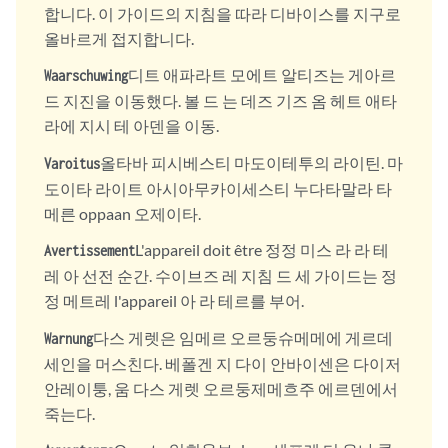
합니다. 이 가이드의 지침을 따라 디바이스를 지구로
올바르게 접지합니다.
디트 애파라트 모에트 알티즈는 게아르
Waarschuwing
드 지진을 이동했다. 볼 드 는 데즈 기즈 옴 헤트 애타
라에 지시 테 아덴을 이동.
올타바 피시베스티 마도이테투의 라이틴. 마
Varoitus
도이타 라이트 아시아무카이세스티 누다타말라 타
메른 oppaan 오제이타.
L'appareil doit être 정정 미스 라 라 테
Avertissement
레 아 선전 순간. 수이브즈 레 지침 드 세 가이드는 정
정 메트레 l'appareil 아 라 테르를 부어.
다스 게렛은 임메르 오르둥슈메메에 게르데
Warnung
세인을 머스친다. 베폴겐 지 다이 안바이센은 다이저
안레이퉁, 움 다스 게렛 오르둥제메흐주 에르덴에서
죽는다.