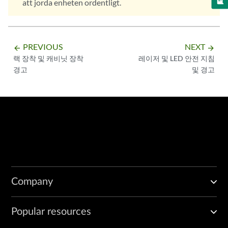
att jorda enheten ordentligt.
PREVIOUS
NEXT
arrow_backward
arrow_forward
랙 장착 및 캐비닛 장착
레이저 및 LED 안전 지침
경고
및 경고
Company
Popular resources