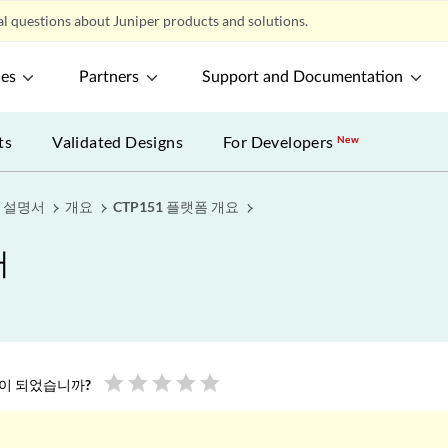
l questions about Juniper products and solutions.
ces
Partners
Support and Documentation
ts
Validated Designs
For Developers
New
어 설명서
개요
CTP151 플랫폼 개요
서
star
star
star
star
star
움이 되었습니까?