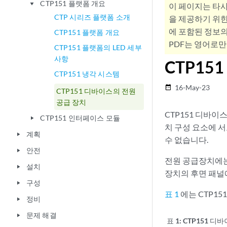
CTP151 플랫폼 개요
play_arrow
이 페이지는 타
CTP 시리즈 플랫폼 소개
을 제공하기 위한
에 포함된 정보의
CTP151 플랫폼 개요
PDF는 영어로만
CTP151 플랫폼의 LED 세부
사항
CTP15
CTP151 냉각 시스템
16-May-23
date_range
CTP151 디바이스의 전원
공급 장치
CTP151 디바이
CTP151 인터페이스 모듈
play_arrow
치 구성 요소에 
계획
play_arrow
수 없습니다.
안전
play_arrow
전원 공급장치에는 
설치
play_arrow
장치의 후면 패널
구성
play_arrow
표 1
에는 CTP15
정비
play_arrow
문제 해결
play_arrow
표 1:
CTP151 디