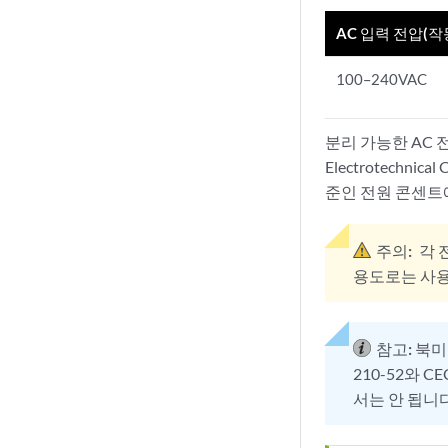
AC 입력 전압(작
100–240VAC
분리 가능한 AC 전
Electrotechn
준인 전원 콘센트
주의:
각 
용도로는 사용
참고:
북미에서
210-52와 CE
서는 안 됩니