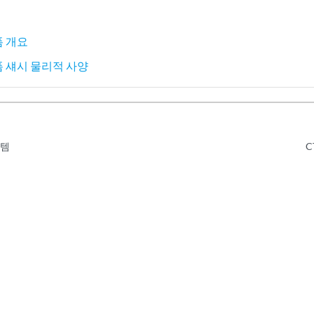
폼 개요
랫폼 섀시 물리적 사양
스템
C