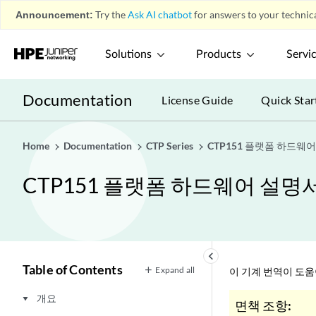
Announcement:
Try the
Ask AI chatbot
for answers to your technica
Solutions
Products
Servi
Documentation
License Guide
Quick Star
Home
Documentation
CTP Series
CTP151 플랫폼 하드웨
CTP151 플랫폼 하드웨어 설명
keyboard_arrow_left
Table of Contents
Expand all
이 기계 번역이 도
개요
play_arrow
면책 조항: