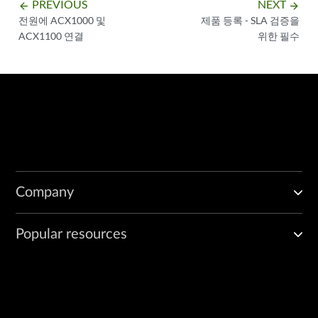
PREVIOUS
NEXT
arrow_backward
arrow_forward
전원에 ACX1000 및
제품 등록 - SLA 검증을
ACX1100 연결
위한 필수
Company
Popular resources