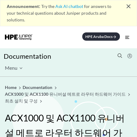
close
Announcement:
Try the
Ask AI chatbot
for answers to
your technical questions about Juniper products and
solutions.
HPE Aruba Docs
arrow_forward
Documentation
Menu
Home
Documentation
ACX1000 및 ACX1100 유니버설 메트로 라우터 하드웨어 가이드
최초 설치 및 구성
ACX1000 및 ACX1100 유니버
설 메트로 라우터 하드웨어 가