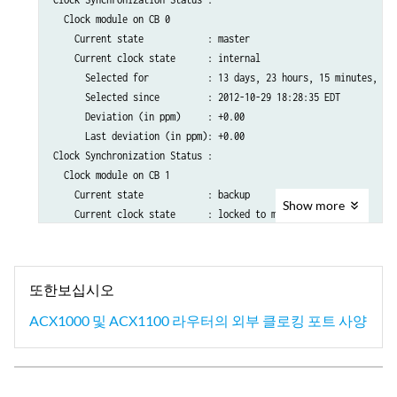
  Clock module on CB 0

    Current state            : master

    Current clock state      : internal

      Selected for           : 13 days, 23 hours, 15 minutes, 17 
      Selected since         : 2012-10-29 18:28:35 EDT

      Deviation (in ppm)     : +0.00

      Last deviation (in ppm): +0.00

Clock Synchronization Status :

  Clock module on CB 1

    Current state            : backup

Show
more
    Current clock state      : locked to master CB

      Selected for           : 13 days, 23 hours, 14 minutes, 23 
또한보십시오
ACX1000 및 ACX1100 라우터의 외부 클로킹 포트 사양