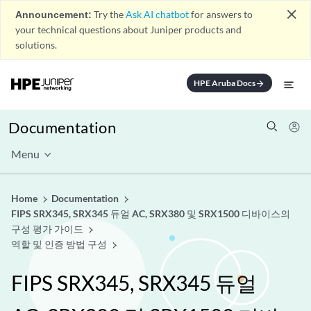
close
Announcement:
Try the
Ask AI chatbot
for answers to
your technical questions about Juniper products and
solutions.
HPE Aruba Docs
arrow_forward
Documentation
Menu
Home
Documentation
FIPS SRX345, SRX345 듀얼 AC, SRX380 및 SRX1500 디바이스의
구성 평가 가이드
역할 및 인증 방법 구성
FIPS SRX345, SRX345 듀얼