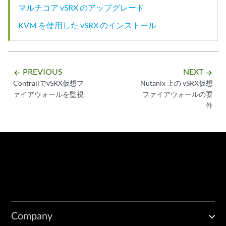
マルチコア vSRX のアップグレード
KVM を使用した vSRX のインストール
PREVIOUS
NEXT
arrow_backward
arrow_forward
ContrailでvSRX仮想フ
Nutanix 上の vSRX仮想
ァイアウォールを監視
ファイアウォールの要
件
Company