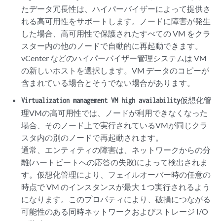
たデータ冗長性は、ハイパーバイザーによって提供さ
れる高可用性をサポートします。ノードに障害が発生
した場合、高可用性で保護されたすべての VM をクラ
スター内の他のノードで自動的に再起動できます。
vCenter などのハイパーバイザー管理システムは VM
の新しいホストを選択します。VM データのコピーが
含まれている場合とそうでない場合があります。
仮想化管
Virtualization management VM high availability
理VMの高可用性では、ノードが利用できなくなった
場合、そのノード上で実行されているVMが同じクラ
スタ内の別のノードで再起動されます。
通常、エンティティの障害は、ネットワークからの分
離(ハートビートへの応答の失敗)によって検出されま
す。仮想化管理により、フェイルオーバー時の任意の
時点で VM のインスタンスが最大 1 つ実行されるよう
になります。このプロパティにより、破損につながる
可能性のある同時ネットワークおよびストレージ I/O