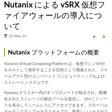
Nutanix による vSRX 仮想フ
ァイアウォールの導入につ
いて
27-May-23
date_range
arrow_backward
arrow_forward
Nutanix プラットフォームの概要
Nutanix Virtual Computing Platform は、仮想マシン(VM)
をホストして保存することを目的として構築された、スケ
ールアウト型のコンバージド コンピューティングおよび
ストレージ システムです。
Nutanix クラスター内のすべてのノードが統合され、階層
化されたストレージの統合プールを提供し、VM にリソー
スを表示してシームレスにアクセスできます。グローバル
データシステムアーキテクチャでは、各新しいノードがク