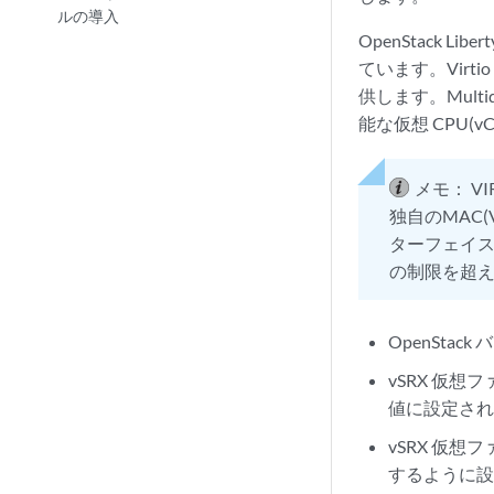
ルの導入
OpenStack 
ています。Virt
供します。Mult
能な仮想 CPU
メモ：
V
独自のMAC
ターフェイス
の制限を超
OpenStac
vSRX 仮
値に設定さ
vSRX 仮
するように