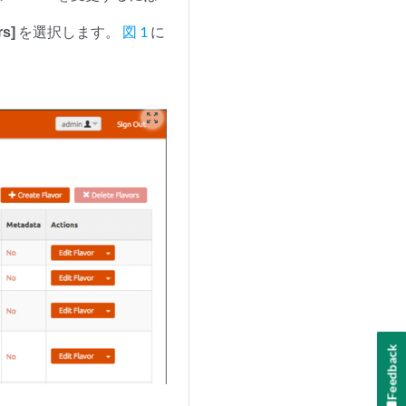
rs]
を選択します。
図 1
に
zoom_out_map
Feedback