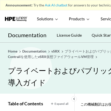
Announcement:
Try the
Ask AI chatbot
for answers to your technica
Solutions
Products
Servi
Documentation
License Guide
Quick Star
Home
Documentation
vSRX
プライベートおよびパブリッ
Contrailを使用したvSRX仮想ファイアウォールVM管理
プライベートおよびパブリック
導入ガイド
keyboard_arrow_left
Table of Contents
Expand all
この機械翻訳はお役