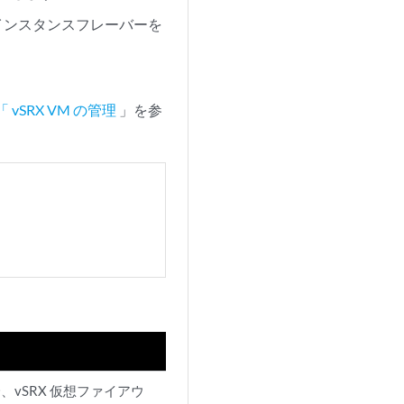
インスタンスフレーバーを
 vSRX VM の管理
」を参
1 以降、vSRX 仮想ファイアウ