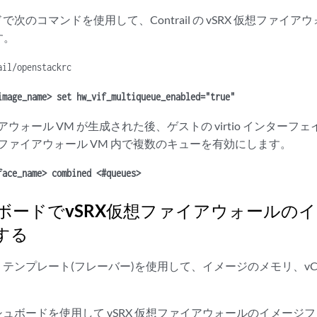
ノードで次のコマンドを使用して、Contrail の vSRX 仮想ファイ
す。
ail/openstackrc
image_name> set hw_vif_multiqueue_enabled="true"
イアウォール VM が生成された後、ゲストの virtio インター
仮想ファイアウォール VM 内で複数のキューを有効にします。
face_name> combined <#queues>
ボードでvSRX仮想ファイアウォールの
する
 は VM テンプレート(フレーバー)を使用して、イメージのメモリ、
 ダッシュボードを使用して vSRX 仮想ファイアウォールのイメージ