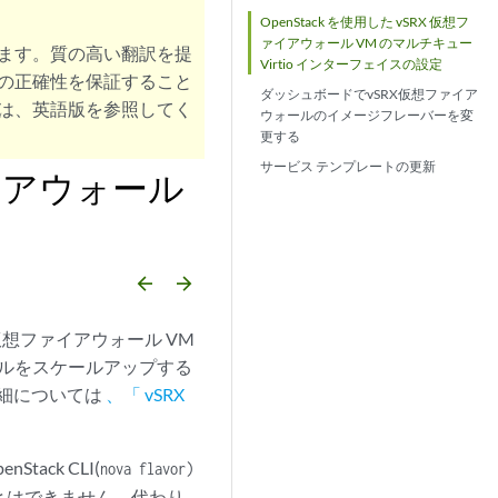
OpenStack を使用した vSRX 仮想フ
ァイアウォール VM のマルチキュー
ます。質の高い翻訳を提
Virtio インターフェイスの設定
の正確性を保証すること
ダッシュボードでvSRX仮想ファイア
は、英語版を参照してく
ウォールのイメージフレーバーを変
更する
サービス テンプレートの更新
ァイアウォール
arrow_backward
arrow_forward
SRX 仮想ファイアウォール VM
ォールをスケールアップする
詳細については
、「 vSRX
ack CLI(
nova flavor)
ことはできません。代わり