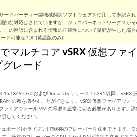
サードパーティー製機械翻訳ソフトウェアを使用して翻訳され
理的な対応はされていますが、ジュニパーネットワークスがそ
。この翻訳に含まれる情報の正確性について疑問が生じた場合
ード可能なPDF (英語版のみ).
ail でマルチコア vSRX 仮想フ
プグレード
ース 15.1X49-D70 および Junos OS リリース 17.3R1 以降、v
は vRAM の数を増やすことができます。vSRX 仮想ファイアウ
仮想ファイアウォール VM の電源を正常に切る必要があります。
参照してください。
ダッシュボード(ホライズン)で既存のフレーバーを変更できます。OpenSt
て、既存のフレーバーの CPU または RAM 設定を変更する