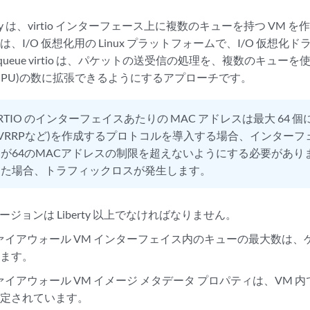
Liberty は、virtio インターフェース上に複数のキューを持つ V
io は、I/O 仮想化用の Linux プラットフォームで、I/O 仮
iqueue virtio は、パケットの送受信の処理を、複数のキュ
(vCPU)の数に拡張できるようにするアプローチです。
IRTIO のインターフェイスあたりの MAC アドレスは最大 64
(VRRPなど)を作成するプロトコルを導入する場合、インター
が64のMACアドレスの制限を超えないようにする必要があり
えた場合、トラフィックロスが発生します。
k バージョンは Liberty 以上でなければなりません。
想ファイアウォール VM インターフェイス内のキューの最大数は、ゲ
れます。
想ファイアウォール VM イメージ メタデータ プロパティは、VM
設定されています。