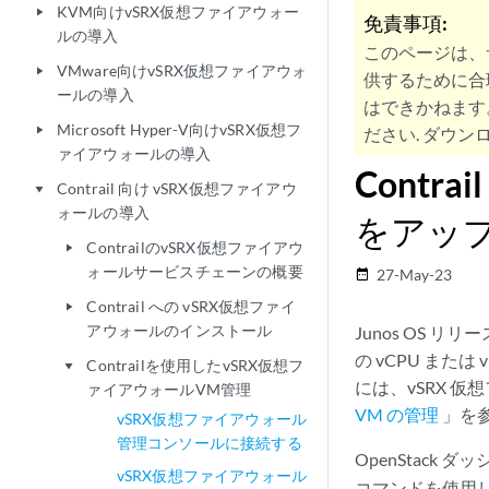
KVM向けvSRX仮想ファイアウォー
play_arrow
免責事項:
ルの導入
このページは、
VMware向けvSRX仮想ファイアウォ
play_arrow
供するために合
ールの導入
はできかねます
Microsoft Hyper-V向けvSRX仮想フ
play_arrow
ださい. ダウンロ
ァイアウォールの導入
Contr
Contrail 向け vSRX仮想ファイアウ
play_arrow
ォールの導入
をアッ
ContrailのvSRX仮想ファイアウ
play_arrow
ォールサービスチェーンの概要
27-May-23
date_range
Contrail への vSRX仮想ファイ
play_arrow
アウォールのインストール
Junos OS リリ
の vCPU また
Contrailを使用したvSRX仮想フ
play_arrow
には、vSRX 
ァイアウォールVM管理
VM の管理
」を
vSRX仮想ファイアウォール
管理コンソールに接続する
OpenStack 
vSRX仮想ファイアウォール
コマンドを使用し