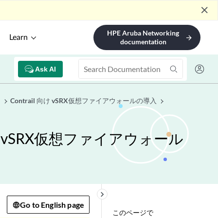
close
HPE Aruba Networking
Learn
arrow_forward
documentation
Ask AI
ド
Contrail 向け vSRX仮想ファイアウォールの導入
SRX仮想ファイアウォール
keyboard_arrow_right
Go to English page
このページで