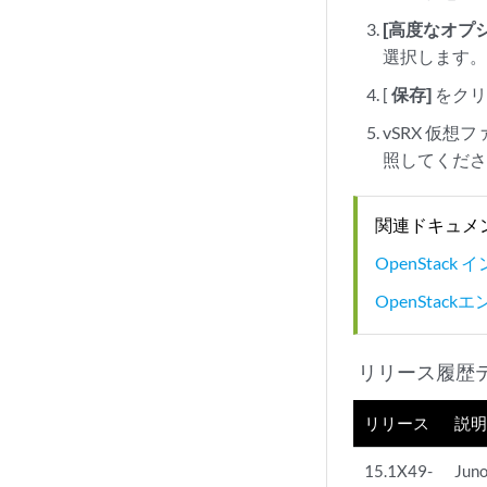
[高度なオプ
選択します
[
保存]
をクリ
vSRX 仮
照してくだ
関連ドキュメ
OpenStack
OpenStac
リリース履歴
リリース
説明
15.1X49-
Jun