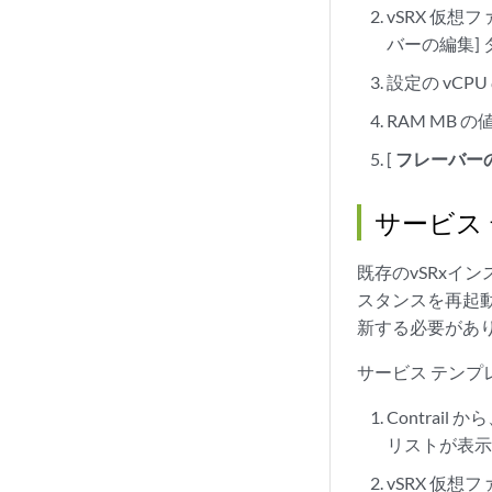
vSRX 仮
バーの編集]
設定の vCP
RAM MB 
[
フレーバー
サービス
既存のvSRxイ
スタンスを再起
新する必要があ
サービス テンプ
Contrail か
リストが表
vSRX 仮