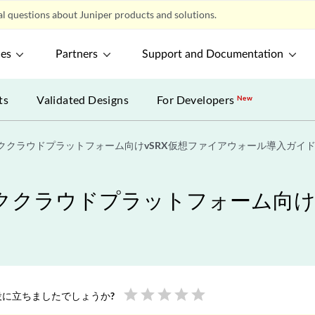
l questions about Juniper products and solutions.
ces
Partners
Support and Documentation
ts
Validated Designs
For Developers
New
ククラウドプラットフォーム向けvSRX仮想ファイアウォール導入ガイ
クラウドプラットフォーム向けv
star
star
star
star
star
に立ちましたでしょうか?