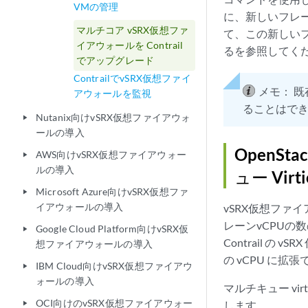
VMの管理
に、新しいフレーバ
マルチコア vSRX仮想ファ
て、この新しい
イアウォールを Contrail
るを参照してく
でアップグレード
ContrailでvSRX仮想ファイ
メモ：
既
アウォールを監視
ることはで
Nutanix向けvSRX仮想ファイアウォ
play_arrow
ールの導入
OpenS
AWS向けvSRX仮想ファイアウォー
play_arrow
ルの導入
ュー Vi
Microsoft Azure向けvSRX仮想ファ
play_arrow
イアウォールの導入
vSRX仮想ファ
レーンvCPU
Google Cloud Platform向けvSRX仮
play_arrow
Contrail の
想ファイアウォールの導入
の vCPU に拡
IBM Cloud向けvSRX仮想ファイアウ
play_arrow
ォールの導入
マルチキュー v
OCI向けのvSRX仮想ファイアウォー
します。
play_arrow