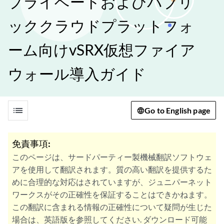
プライベートおよびパブリ
ッククラウドプラットフォ
ーム向けvSRX仮想ファイア
ウォール導入ガイド
list
Go to English page
免責事項:
このページは、サードパーティー製機械翻訳ソフトウェ
アを使用して翻訳されます。質の高い翻訳を提供するた
めに合理的な対応はされていますが、ジュニパーネット
ワークスがその正確性を保証することはできかねます。
この翻訳に含まれる情報の正確性について疑問が生じた
場合は、英語版を参照してください. ダウンロード可能