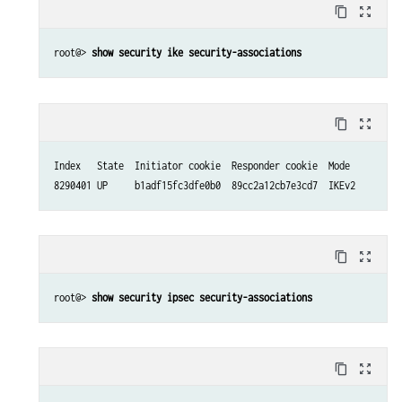
content_copy
zoom_out_map
root@> 
show security ike security-associations
content_copy
zoom_out_map
Index   State  Initiator cookie  Responder cookie  Mode          
content_copy
zoom_out_map
root@> 
show security ipsec security-associations
content_copy
zoom_out_map