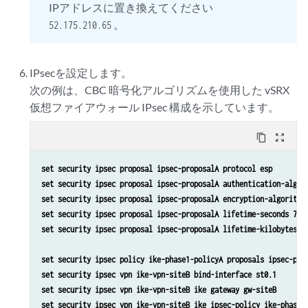
IPアドレスに置き換えてください
。
52.175.210.65
IPsecを設定します。
次の例は、CBC 暗号化アルゴリズムを使用した vSRX
仮想ファイアウォール IPsec 構成を示しています。
content_copy
zoom_out_map
set security ipsec proposal ipsec-proposalA protocol esp 
set security ipsec proposal ipsec-proposalA authentication-algor
set security ipsec proposal ipsec-proposalA encryption-algorithm
set security ipsec proposal ipsec-proposalA lifetime-seconds 720
set security ipsec proposal ipsec-proposalA lifetime-kilobytes 1
set security ipsec policy ike-phase1-policyA proposals ipsec-pro
set security ipsec vpn ike-vpn-siteB bind-interface st0.1 
set security ipsec vpn ike-vpn-siteB ike gateway gw-siteB 
set security ipsec vpn ike-vpn-siteB ike ipsec-policy ike-phase1