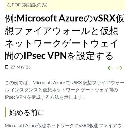
なPDF (英語版のみ).
例:Microsoft AzureのvSRX仮
想ファイアウォールと仮想
ネットワークゲートウェイ
間のIPsec VPNを設定する
27-May-23
date_range
arrow_backward
arrow_forward
この例では、Microsoft Azure で vSRX 仮想ファイアウォー
ル インスタンスと仮想ネットワーク ゲートウェイ間の
IPsec VPN を構成する方法を示します。
始める前に
Microsoft Azure仮想ネットワークにvSRX仮想ファイアウ