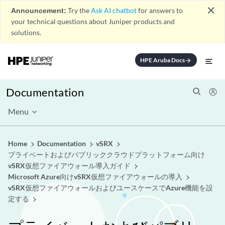
close
Announcement:
Try the
Ask AI chatbot
for answers to
your technical questions about Juniper products and
solutions.
HPE Aruba Docs
arrow_forward
Documentation
Menu
Home
Documentation
vSRX
プライベートおよびパブリッククラウドプラットフォーム向け
vSRX仮想ファイアウォール導入ガイド
Microsoft Azure向けvSRX仮想ファイアウォールの導入
vSRX仮想ファイアウォールおよびユースケースでAzure機能を設
定する