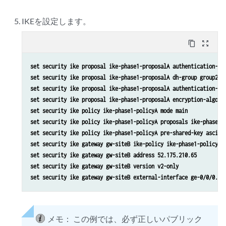
IKEを設定します。
content_copy
zoom_out_map
set security ike proposal ike-phase1-proposalA authentication-me
set security ike proposal ike-phase1-proposalA dh-group group2
set security ike proposal ike-phase1-proposalA authentication-al
set security ike proposal ike-phase1-proposalA encryption-algori
set security ike policy ike-phase1-policyA mode main
set security ike policy ike-phase1-policyA proposals ike-phase1-
set security ike policy ike-phase1-policyA pre-shared-key ascii-
set security ike gateway gw-siteB ike-policy ike-phase1-policyA
set security ike gateway gw-siteB address 52.175.210.65
set security ike gateway gw-siteB version v2-only
set security ike gateway gw-siteB external-interface ge-0/0/0.0
メモ：
この例では、必ず正しいパブリック