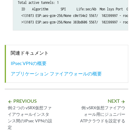
Total active tunnels: 1

  ID    Algorithm       SPI      Life:sec/kb  Mon lsys Port  Gate
  <131073 ESP:aes-gcm-256/None c0e154e2 5567/  102399997 - root 4
関連ドキュメント
IPsec VPNの概要
アプリケーション ファイアウォールの概要
PREVIOUS
NEXT
arrow_backward
arrow_forward
例:2 つの vSRX仮想ファ
例:vSRX仮想ファイアウ
イアウォールインスタ
ォール用にジュニパー
ンス間のIPsec VPNの設
ATPクラウドを設定する
定