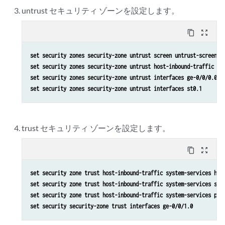
untrust セキュリティ ゾーンを設定します。
content_copy
zoom_out_map
set security zones security-zone untrust screen untrust-screen
set security zones security-zone untrust host-inbound-traffic sy
set security zones security-zone untrust interfaces ge-0/0/0.0
set security zones security-zone untrust interfaces st0.1
trust セキュリティ ゾーンを設定します。
content_copy
zoom_out_map
set security zone trust host-inbound-traffic system-services htt
set security zone trust host-inbound-traffic system-services ssh
set security zone trust host-inbound-traffic system-services pin
set security security-zone trust interfaces ge-0/0/1.0