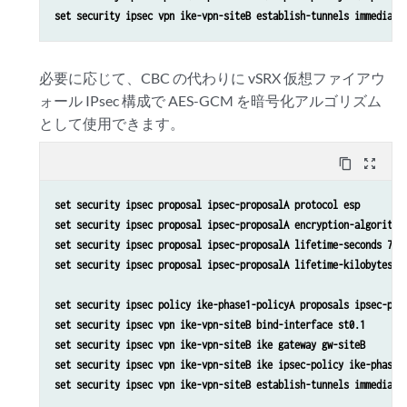
set security ipsec vpn ike-vpn-siteB establish-tunnels immediate
必要に応じて、CBC の代わりに vSRX 仮想ファイアウ
ォール IPsec 構成で AES-GCM を暗号化アルゴリズム
として使用できます。
content_copy
zoom_out_map
set security ipsec proposal ipsec-proposalA protocol esp 
set security ipsec proposal ipsec-proposalA encryption-algorithm
set security ipsec proposal ipsec-proposalA lifetime-seconds 720
set security ipsec proposal ipsec-proposalA lifetime-kilobytes 1
set security ipsec policy ike-phase1-policyA proposals ipsec-pro
set security ipsec vpn ike-vpn-siteB bind-interface st0.1 
set security ipsec vpn ike-vpn-siteB ike gateway gw-siteB 
set security ipsec vpn ike-vpn-siteB ike ipsec-policy ike-phase1
set security ipsec vpn ike-vpn-siteB establish-tunnels immediate