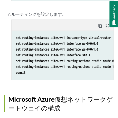
Feedback
ルーティングを設定します。
content_copy
zoom_out_map
set routing-instances siteA-vr1 instance-type virtual-router 
set routing-instances siteA-vr1 interface ge-0/0/0.0 
set routing-instances siteA-vr1 interface ge-0/0/1.0 
set routing-instances siteA-vr1 interface st0.1 
set routing-instances siteA-vr1 routing-options static route 0.0
set routing-instances siteA-vr1 routing-options static route 10.
commit
Microsoft Azure仮想ネットワークゲ
ートウェイの構成