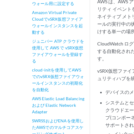
AWS は、AW
ウォール用に設定する
リティ イベントを
Amazon Virtual Private
ネイティブ メト
CloudでvSRX仮想ファイア
ールの実行中の状
ウォールインスタンスを起
けする単一の場
動する
ジュニパー ATP クラウドを
CloudWatch
使用して AWS で vSRX仮想
する自動化された
ファイアウォールを登録す
す。
る
cloud-initを使用してAWS
vSRX仮想ファ
でのvSRX仮想ファイアウォ
ュリティハブを
ールインスタンスの初期化
を自動化
デバイスのメト
AWS Elastic Load Balancing
システムとセキ
および Elastic Network
クラウドエー
Adapter
プ(コンポーネ
SWRSSおよびENAを使用し
サポートさ
たAWSでのマルチコアスケ
インター
ーリングサポート