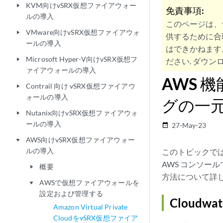
KVM向けvSRX仮想ファイアウォー
play_arrow
免責事項:
ルの導入
このページは、
VMware向けvSRX仮想ファイアウォ
play_arrow
供するために合
ールの導入
はできかねます
Microsoft Hyper-V向けvSRX仮想フ
play_arrow
ださい. ダウンロ
ァイアウォールの導入
AWS 
Contrail 向け vSRX仮想ファイアウ
play_arrow
ォールの導入
グの一
Nutanix向けvSRX仮想ファイアウォ
play_arrow
ールの導入
27-May-23
date_range
AWS向けvSRX仮想ファイアウォー
play_arrow
ルの導入
このトピックでは、v
AWS コンソー
概要
play_arrow
方法について詳
AWSで仮想ファイアウォールを
play_arrow
設定および管理する
Cloud
Amazon Virtual Private
CloudをvSRX仮想ファイア