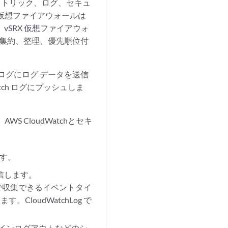
なメトリック、ログ、セキュ
X 仮想ファイアウォールは
SRX 仮想ファイアウォ
トを集約、整理、優先順位付
tch ログにログ データを送信
ch ログにプッシュしま
 CloudWatchとセキ
ます。
送信します。
で収集できるイベントタイ
CloudWatchLog で
グインログアウトなどのシ