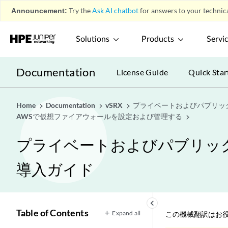
Announcement:
Try the
Ask AI chatbot
for answers to your technica
Solutions
Products
Servi
Documentation
License Guide
Quick Star
Home
Documentation
vSRX
プライベートおよびパブリッ
AWSで仮想ファイアウォールを設定および管理する
プライベートおよびパブリック
導入ガイド
keyboard_arrow_left
Table of Contents
Expand all
この機械翻訳はお役