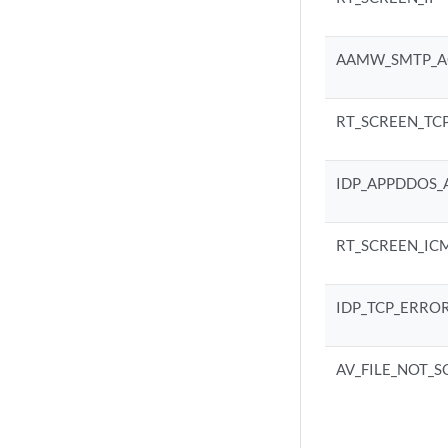
AAMW_SMTP_A
RT_SCREEN_TCP
IDP_APPDDOS_
RT_SCREEN_IC
IDP_TCP_ERRO
AV_FILE_NOT_