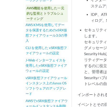
ステムア
AWS機能を使用した一元
的な監視とトラブルシュ
IDP、
ーティング
ィログ、S
AWS KMSを使用してデー
セキュリティ
タを保護するためのvSRX仮
想ファイアウォール3.0の導
します。
入
セキュリティ
グメッセー
CLI を使用した vSRX仮想フ
ァイアウォールの設定
Securi
リティデー
J-Webインターフェイスを
使用したvSRX仮想ファイア
するのに役立
ウォールの設定
と、管理者
Securi
vSRX仮想ファイアウォール
インスタンス上のJunos OS
トレベルの
ソフトウェアのアップグレ
ード
インポートされ
AWSでvSRX仮想ファイアウ
イベントとその
ォールインスタンスを削除