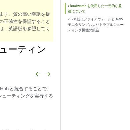
Cloudwatch を使用した一元的な監
視について
ます。質の高い翻訳を提
vSRX 仮想ファイアウォールと AWS
の正確性を保証すること
モニタリングおよびトラブルシュー
は、英語版を参照してく
ティング機能の統合
シューティン
arrow_backward
arrow_forward
y Hub と統合することで、
ルシューティングを実行する