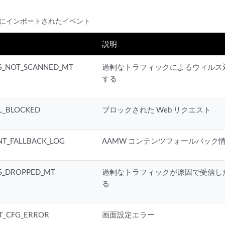
 Hub にインポートされたイベント
説明
S_NOT_SCANNED_MT
過剰なトラフィックによるウィルス
する
L_BLOCKED
ブロックされた Web リクエスト
T_FALLBACK_LOG
AAMW コンテンツフォールバック
S_DROPPED_MT
過剰なトラフィックが原因で受信し
る
T_CFG_ERROR
画面設定エラー