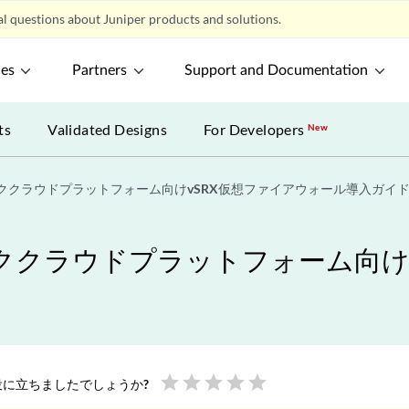
l questions about Juniper products and solutions.
ces
Partners
Support and Documentation
ts
Validated Designs
For Developers
New
ククラウドプラットフォーム向けvSRX仮想ファイアウォール導入ガイ
クラウドプラットフォーム向けv
star
star
star
star
star
に立ちましたでしょうか?