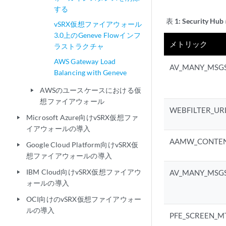
する
表 1:
Security
vSRX仮想ファイアウォール
3.0上のGeneve Flowインフ
メトリック
ラストラクチャ
AWS Gateway Load
AV_MANY_MSG
Balancing with Geneve
AWSのユースケースにおける仮
play_arrow
想ファイアウォール
WEBFILTER_UR
Microsoft Azure向けvSRX仮想ファ
play_arrow
イアウォールの導入
AAMW_CONTEN
Google Cloud Platform向けvSRX仮
play_arrow
想ファイアウォールの導入
IBM Cloud向けvSRX仮想ファイアウ
AV_MANY_MSG
play_arrow
ォールの導入
OCI向けのvSRX仮想ファイアウォー
play_arrow
ルの導入
PFE_SCREEN_M