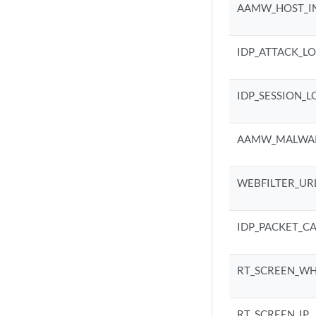
AAMW_HOST_I
IDP_ATTACK_L
IDP_SESSION_
AAMW_MALWAR
WEBFILTER_UR
IDP_PACKET_C
RT_SCREEN_WH
RT_SCREEN_IP