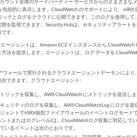
S アカウント全体のサードパーティー サービスからのさまざま
包括的に表示します。CloudWatch のサポートにより、vSR
リックとログをクラウドに公開できます。このログを使用して、v
態を監視できます。Security Hubは、セキュリティアラー
所です。
 ログ エージェントは、Amazon EC2 インスタンスから CloudWa
方法を提供します。エージェントは、ログ データを CloudWat
イアウォールで実行されるクラウドエージェントデーモンにより、AWS
統合できます。クラウドエージェント:
リックを収集し、AWS CloudWatch にメトリックを送信し
ュリティのログを収集し、AWS CloudWatchLog にログを
ジェントでvSRX仮想ファイアウォールのイベントログモード
ントまたはログレベル)は、CloudWatchログ収集に対応しています。
れているイベントは次のとおりです。
フェイスステータス(アップ/ダウン)、設定変更、ユーザーロ