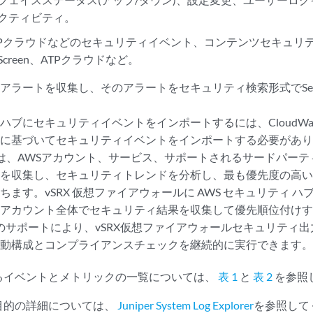
クティビティ。
ATPクラウドなどのセキュリティイベント、コンテンツセキュリ
creen、ATPクラウドなど。
アラートを収集し、そのアラートをセキュリティ検索形式でSecur
ハブにセキュリティイベントをインポートするには、CloudWa
ジに基づいてセキュリティイベントをインポートする必要があ
ty Hubは、AWSアカウント、サービス、サポートされるサードパ
タを収集し、セキュリティトレンドを分析し、最も優先度の高
ちます。vSRX 仮想ファイアウォールに AWS セキュリティ 
はアカウント全体でセキュリティ結果を収集して優先順位付け
tyハブのサポートにより、vSRX仮想ファイアウォールセキュリテ
自動構成とコンプライアンスチェックを継続的に実行できます
るイベントとメトリックの一覧については、
表 1
と
表 2
を参照
目的の詳細については、
Juniper System Log Explorer
を参照して