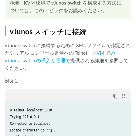
概要
KVM 環境で vJunos-switch を構成する方法に
ついては、このトピックをお読みください。
vJunos スイッチに接続
vJunos-switch に接続するために XML ファイルで指定され
たシリアル コンソール番号への Telnet。
KVM での
vJunos-switch の導入と管理で
提供される詳細を参照して
ください。
例えば：
content_copy
zoom_out_map
# telnet localhost 8610

Trying 127.0.0.1...

Connected to localhost.

Escape character is '^]'.
