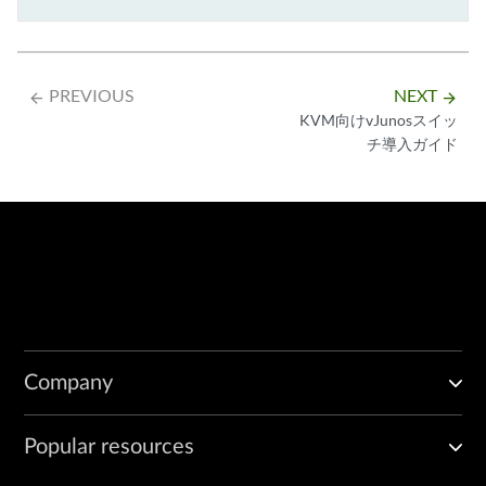
PREVIOUS
NEXT
arrow_backward
arrow_forward
KVM向けvJunosスイッ
チ導入ガイド
Company
Popular resources