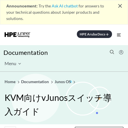
close
Announcement:
Try the
Ask AI chatbot
for answers to
your technical questions about Juniper products and
solutions.
HPE Aruba Docs
arrow_forward
Documentation
Menu
Home
Documentation
Junos OS
KVM向けvJunosスイッチ導
入ガイド