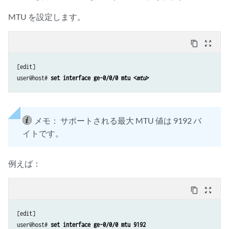
MTU を設定します。
content_copy
zoom_out_map
[edit]

user@host# 
set interface ge-0/0/0 mtu <
mtu
>
メモ：
サポートされる最大 MTU 値は 9192 バ
イトです。
例えば：
content_copy
zoom_out_map
[edit]

user@host# 
set interface ge-0/0/0 mtu 9192