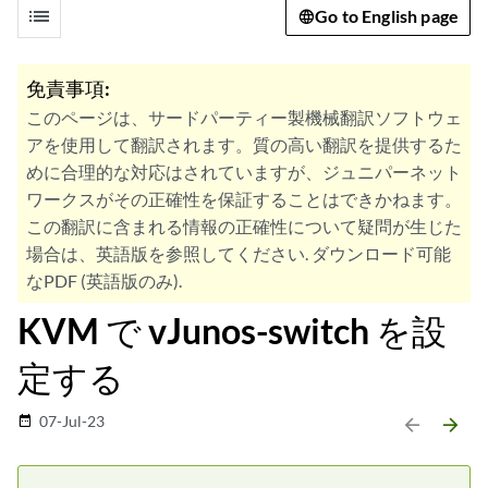
list
Go to English page
免責事項:
このページは、サードパーティー製機械翻訳ソフトウェ
アを使用して翻訳されます。質の高い翻訳を提供するた
めに合理的な対応はされていますが、ジュニパーネット
ワークスがその正確性を保証することはできかねます。
この翻訳に含まれる情報の正確性について疑問が生じた
場合は、英語版を参照してください. ダウンロード可能
なPDF (英語版のみ).
KVM で vJunos-switch を設
定する
07-Jul-23
date_range
arrow_backward
arrow_forward