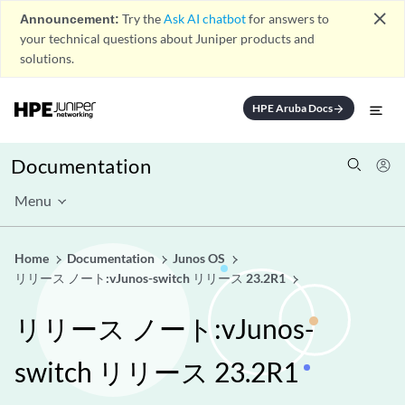
close
Announcement:
Try the
Ask AI chatbot
for answers to
your technical questions about Juniper products and
solutions.
HPE Aruba Docs
arrow_forward
Documentation
Menu
Home
Documentation
Junos OS
リリース ノート:vJunos-switch リリース 23.2R1
リリース ノート:vJunos-
switch リリース 23.2R1