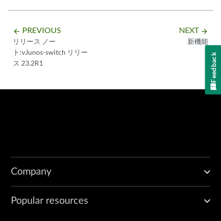
PREVIOUS
NEXT
arrow_backward
arrow_forward
リリース ノー
新機能
ト:vJunos-switch リリー
Feedback
ス 23.2R1
Company
Popular resources