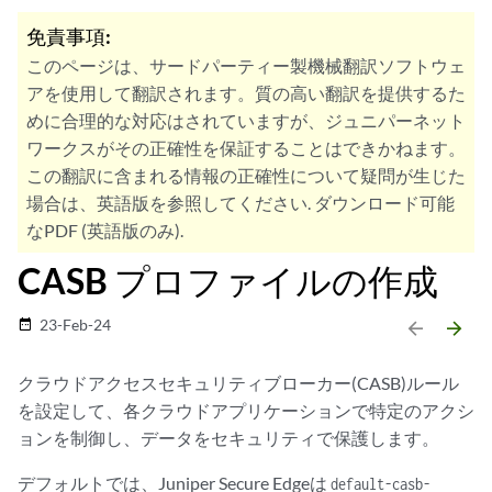
免責事項:
このページは、サードパーティー製機械翻訳ソフトウェ
アを使用して翻訳されます。質の高い翻訳を提供するた
めに合理的な対応はされていますが、ジュニパーネット
ワークスがその正確性を保証することはできかねます。
この翻訳に含まれる情報の正確性について疑問が生じた
場合は、英語版を参照してください. ダウンロード可能
なPDF (英語版のみ).
CASB プロファイルの作成
23-Feb-24
date_range
arrow_backward
arrow_forward
クラウドアクセスセキュリティブローカー(CASB)ルール
を設定して、各クラウドアプリケーションで特定のアクシ
ョンを制御し、データをセキュリティで保護します。
デフォルトでは、Juniper Secure Edgeは
default-casb-