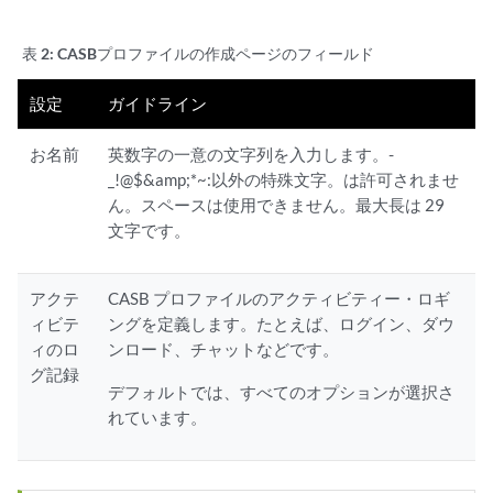
表 2:
CASBプロファイルの作成ページのフィールド
設定
ガイドライン
お名前
英数字の一意の文字列を入力します。-
_!@$&amp;*~:以外の特殊文字。は許可されませ
ん。スペースは使用できません。最大長は 29
文字です。
アクテ
CASB プロファイルのアクティビティー・ロギ
ィビテ
ングを定義します。たとえば、ログイン、ダウ
ィのロ
ンロード、チャットなどです。
グ記録
デフォルトでは、すべてのオプションが選択さ
れています。