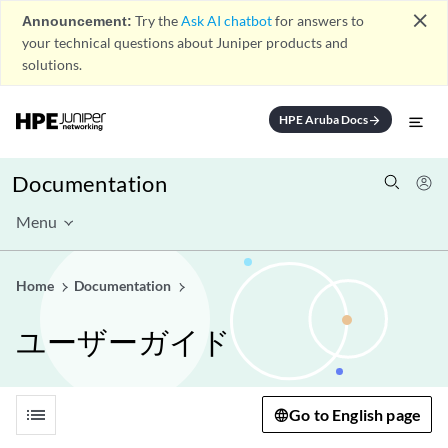
close
Announcement:
Try the
Ask AI chatbot
for answers to
your technical questions about Juniper products and
solutions.
HPE Aruba Docs
arrow_forward
Documentation
Menu
Home
Documentation
ユーザーガイド
list
Go to English page