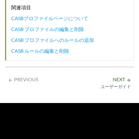
関連項目
CASBプロファイルページについて
CASB プロファイルの編集と削除
CASB プロファイルへのルールの追加
CASB ルールの編集と削除
PREVIOUS
NEXT
arrow_backward
arrow_forward
ユーザーガイド