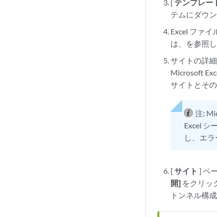
[
テンプレー
テムにダウ
Excel 
は、を参照
サイトの詳細が
Microsof
サイトとそ
注:
M
Excel
し、エラ
[
サイト
] ペ
開]
をクリッ
トンネル構成