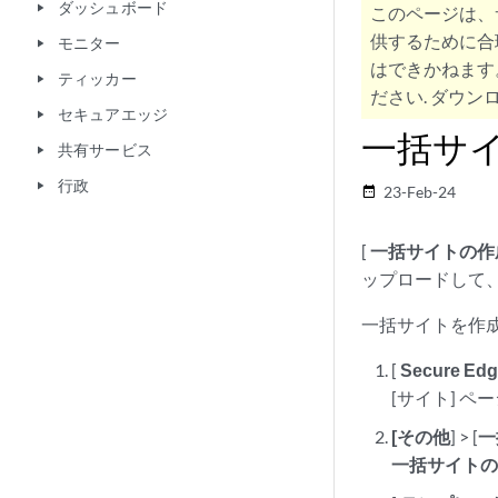
ダッシュボード
play_arrow
このページは、
供するために合
モニター
play_arrow
はできかねます
ティッカー
play_arrow
ださい. ダウンロ
セキュアエッジ
play_arrow
一括サ
共有サービス
play_arrow
行政
play_arrow
23-Feb-24
date_range
[
一括サイトの作
ップロードして
一括サイトを作成
[
Secure Ed
[サイト] 
[その他
] > [
一
一括サイト