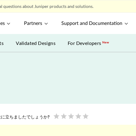
l questions about Juniper products and solutions.
ces
Partners
Support and Documentation
ts
Validated Designs
For Developers
New
star
star
star
star
star
に立ちましたでしょうか?