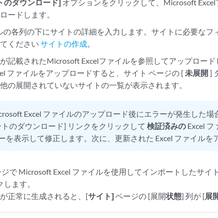
トのダウンロード]
オプションをクリックして、Microsoft Ex
ンロードします。
ファイルの各列の下にサイトの詳細を入力します。サイトに必要な
してください
サイトの作成
。
記載されたMicrosoft Excelファイルを参照してアップロー
t Excel ファイルをアップロードすると、サイト ページの [
未展開
]
の他の展開されていないサイトの一覧が表示されます。
icrosoft Excel ファイルのアップロード後にエラーが発生した
 シートのダウンロード] リンクをクリックして
検証済みの
Excel
ーを表示して修正します。次に、更新された Excel ファイル
ージで Microsoft Excel ファイルを使用してインポートしたサ
クします。
が正常に生成されると、[
サイト]
ページの [展開
状態
] 列が [
展