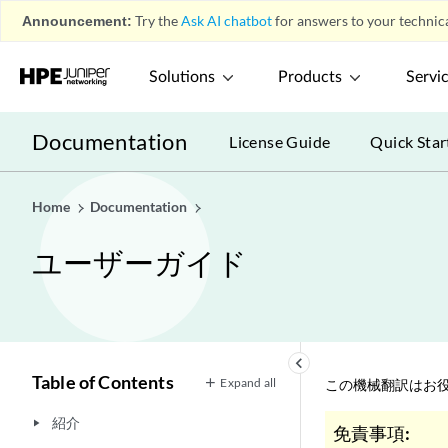
Announcement:
Try the
Ask AI chatbot
for answers to your technica
Solutions
Products
Servi
Documentation
License Guide
Quick Star
Home
Documentation
ユーザーガイド
keyboard_arrow_left
Table of Contents
Expand all
この機械翻訳はお役
紹介
play_arrow
免責事項: