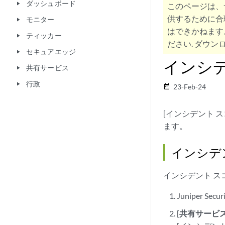
ダッシュボード
play_arrow
このページは、
供するために合
モニター
play_arrow
はできかねます
ティッカー
play_arrow
ださい. ダウンロ
セキュアエッジ
play_arrow
インシ
共有サービス
play_arrow
行政
play_arrow
23-Feb-24
date_range
[インシデント 
ます。
インシデ
インシデント ス
Juniper Se
[
共有サービ