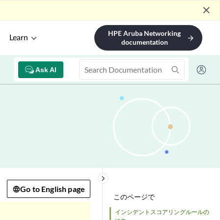
close
HPE Aruba Networking
Learn
arrow_forward
documentation
Ask AI
keyboard_arrow_right
Go to English page
このページで
インシデントスコアリングルールの