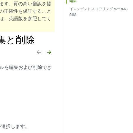
編集
ます。質の高い翻訳を提
インシデント スコアリング ルールの
の正確性を保証すること
削除
は、英語版を参照してく
集と削除
arrow_backward
arrow_forward
ルールを編集および削除でき
 を選択します。