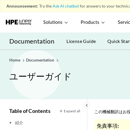
Announcement:
Try the
Ask AI chatbot
for answers to your technica
Solutions
Products
Servi
Documentation
License Guide
Quick Star
Home
Documentation
ユーザーガイド
keyboard_arrow_left
Table of Contents
Expand all
この機械翻訳はお役
紹介
play_arrow
免責事項: