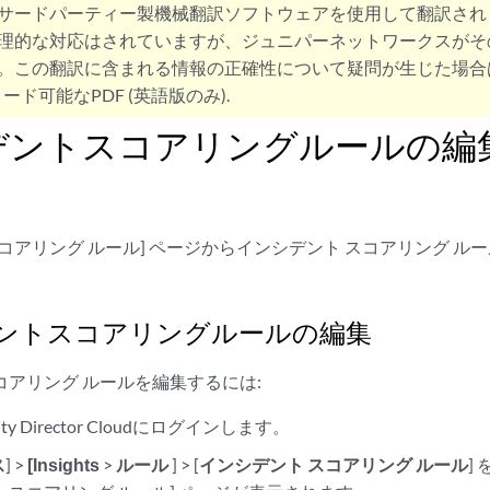
サードパーティー製機械翻訳ソフトウェアを使用して翻訳され
理的な対応はされていますが、ジュニパーネットワークスがそ
。この翻訳に含まれる情報の正確性について疑問が生じた場合
ード可能なPDF (英語版のみ).
デントスコアリングルールの編
スコアリング ルール] ページからインシデント スコアリング 
ントスコアリングルールの編集
コアリング ルールを編集するには:
curity Director Cloudにログインします。
ス
] >
[Insights
>
ルール
] > [
インシデント スコアリング ルール
]