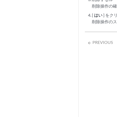
削除操作の
[
はい
] を
削除操作の
PREVIOUS
arrow_backward