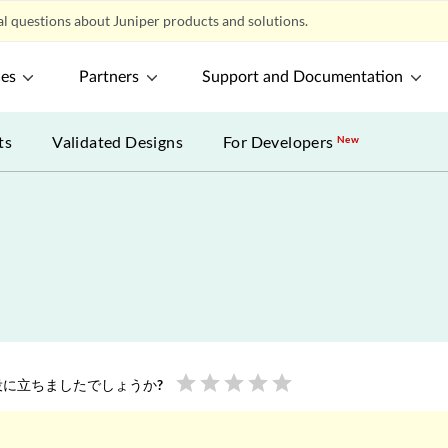
l questions about Juniper products and solutions.
ces
Partners
Support and Documentation
ts
Validated Designs
For Developers
New
star
star
star
star
star
に立ちましたでしょうか?