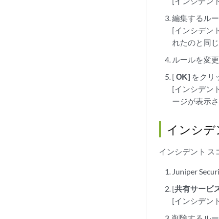
[インシデン
編集するル
[インシデン
れたのと同
ルールを変
[
OK]
をクリ
[インシデン
ージが表示
インシデ
インシデント ス
Juniper Se
[
共有サービ
[インシデン
削除するル