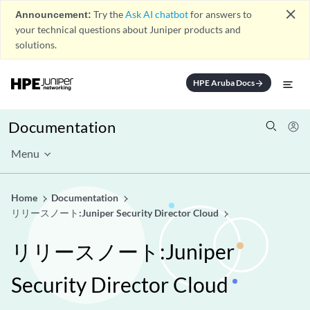
close
Announcement:
Try the
Ask AI chatbot
for answers to
your technical questions about Juniper products and
solutions.
HPE Aruba Docs
arrow_forward
Documentation
Menu
Home
Documentation
リリースノート:Juniper Security Director Cloud
リリースノート:Juniper
Security Director Cloud