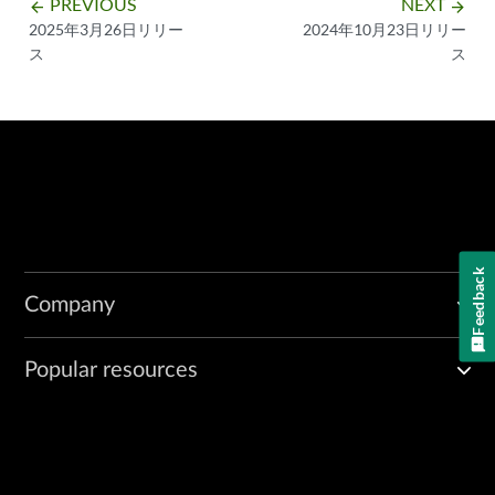
PREVIOUS
NEXT
arrow_backward
arrow_forward
2025年3月26日リリー
2024年10月23日リリー
ス
ス
Feedback
Company
Popular resources