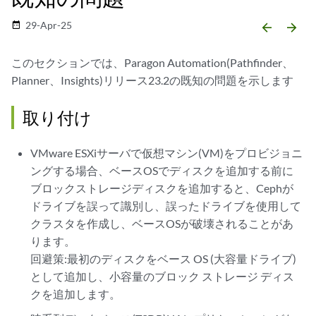
29-Apr-25
date_range
arrow_backward
arrow_forward
このセクションでは、Paragon Automation(Pathfinder、
Planner、Insights)リリース23.2の既知の問題を示します
取り付け
VMware ESXiサーバで仮想マシン(VM)をプロビジョニ
ングする場合、ベースOSでディスクを追加する前に
ブロックストレージディスクを追加すると、Cephが
ドライブを誤って識別し、誤ったドライブを使用して
クラスタを作成し、ベースOSが破壊されることがあ
ります。
回避策:最初のディスクをベース OS (大容量ドライブ)
として追加し、小容量のブロック ストレージ ディス
クを追加します。