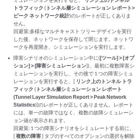
トラフィック
(
トンネル層シミュレーション レポート>
ピーク ネットワーク統計
)のレポートが正しくありま
せん。
回避策:多様なマルチキャスト ツリー デザインを実行
した後、ネットワークを保存して閉じます。ネットワ
ークを再度開き、シミュレーションを実行します。
障害シナリオのシミュレーション中に(
[ツール] > [オプ
ション] > [障害シミュレーション
])、最初に複数障害シ
ミュレーションを実行し、その後で 1 つの障害シミュ
レーションを実行すると、[
リンク上のトンネル トラ
フィック
(
トンネル層シミュレーション レポート
(Tunnel Layer Simulation Report > Peak Network
Statistics
)]のレポートが正しくありません。レポート
には、単一の故障ではなく、複数の故障シミュレーシ
ョン値が表示されます。
回避策: 1 つの障害シナリオをシミュレートする前に、
[
複数の障害
] タブのすべてのオプションの選択を解除