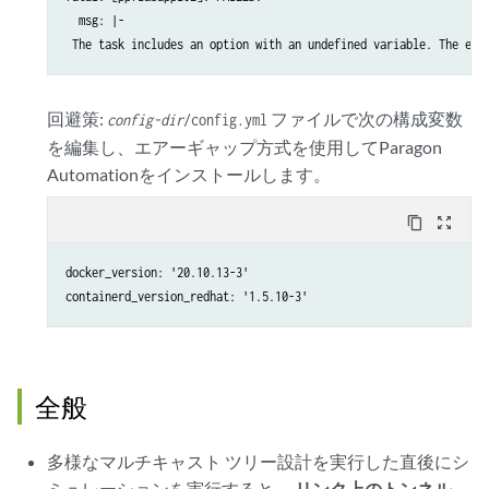
  msg: |-

 The task includes an option with an undefined variable. The err
回避策:
ファイルで次の構成変数
config-dir
/config.yml
を編集し、エアーギャップ方式を使用してParagon
Automationをインストールします。
content_copy
zoom_out_map
docker_version: '20.10.13-3'

containerd_version_redhat: '1.5.10-3'
全般
多様なマルチキャスト ツリー設計を実行した直後にシ
ミュレーションを実行すると、
リンク上のトンネル