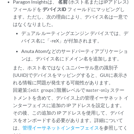
Paragon Insightsは、
名前
(ホスト名またはIPアドレス)
フィールドを
デバイスID
フィールドにマッピングし
ます。ただし、次の理由により、デバイス名は一意で
はなくなりました。
デュアル ルーティングエンジン デバイスでは、デ
バイス名に「-reX」が付加されます。
Anuta Atomなどのサードパーティアプリケーショ
ンは、デバイス名にドメイン名を追加します。
また、ホスト名ではなくユニバーサル意の識別子
(UUID)でデバイスをマッピングすると、GUIに表示さ
れる情報に問題が発生する可能性があります。
回避策:
階層レベルで
ステー
[edit groups]
master-only
トメントを含めて、デバイス上の管理イーサネット イ
ンターフェイスに追加の IP アドレスを設定します。
その後、この追加の IP アドレスを使用して、デバイ
スをオンボードする必要があります。詳細について
は、
管理イーサネットインターフェイス
を参照してく