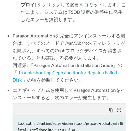
プロイ
] をクリックして変更をコミットします。こ
れにより、システムは TSDB 設定の調整中に発生
したエラーを無視します。
Paragon Automationを完全にアンインストールする場
合は、すべてのノードで
ディレクトリが
/var/lib/rook
削除され、すべてのCephブロックデバイスが消去さ
れていることも確認する必要があります。
回避策: 『Paragon Automation Installation Guide』の
「
Troubleshooting Ceph and Rook > Repair a Failed
Disk
」の項を参照してください。
エアギャップ方式を使用してParagon Automationをイ
ンストールすると、次のエラーが発生します。
content_copy
zoom_out_map
task path: /runtime/roles/docker/tasks/prepare-redhat.yml:40

fatal: [ppflabappl02]: FAILED! =>
