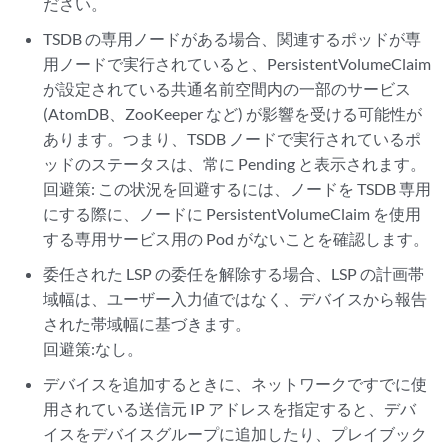
ださい。
TSDB の専用ノードがある場合、関連するポッドが専
用ノードで実行されていると、PersistentVolumeClaim
が設定されている共通名前空間内の一部のサービス
(AtomDB、ZooKeeper など) が影響を受ける可能性が
あります。つまり、TSDB ノードで実行されているポ
ッドのステータスは、常に Pending と表示されます。
回避策: この状況を回避するには、ノードを TSDB 専用
にする際に、ノードに PersistentVolumeClaim を使用
する専用サービス用の Pod がないことを確認します。
委任された LSP の委任を解除する場合、LSP の計画帯
域幅は、ユーザー入力値ではなく、デバイスから報告
された帯域幅に基づきます。
回避策:なし。
デバイスを追加するときに、ネットワークですでに使
用されている送信元 IP アドレスを指定すると、デバ
イスをデバイスグループに追加したり、プレイブック