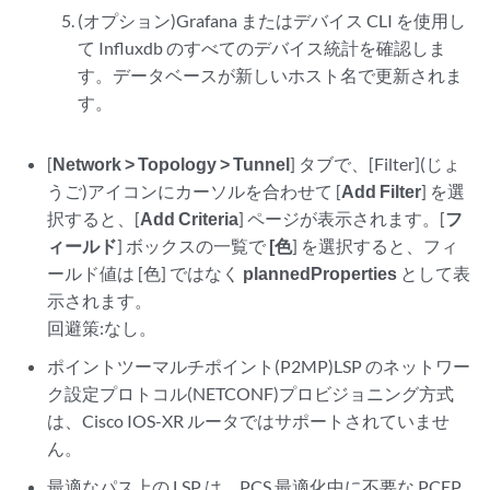
(オプション)Grafana またはデバイス CLI を使用し
て Influxdb のすべてのデバイス統計を確認しま
す。データベースが新しいホスト名で更新されま
す。
[
Network > Topology > Tunnel
] タブで、[Filter](じょ
うご)アイコンにカーソルを合わせて [
Add Filter
] を選
択すると、[
Add Criteria
] ページが表示されます。[
フ
ィールド
] ボックスの一覧で
[色
] を選択すると、フィ
ールド値は [色] ではなく
plannedProperties
として表
示されます。
回避策:なし。
ポイントツーマルチポイント(P2MP)LSP のネットワー
ク設定プロトコル(NETCONF)プロビジョニング方式
は、Cisco IOS-XR ルータではサポートされていませ
ん。
最適なパス上の LSP は、PCS 最適化中に不要な PCEP