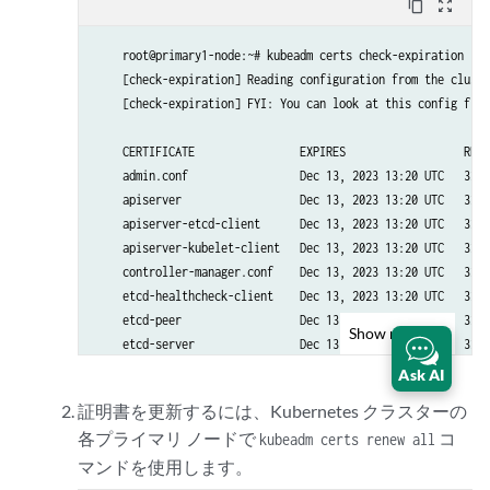
content_copy
zoom_out_map
    root@primary1-node:~# kubeadm certs check-expiration

    [check-expiration] Reading configuration from the cluste
    [check-expiration] FYI: You can look at this config file
    CERTIFICATE                EXPIRES                  RESI
    admin.conf                 Dec 13, 2023 13:20 UTC   328d
    apiserver                  Dec 13, 2023 13:20 UTC   328d
    apiserver-etcd-client      Dec 13, 2023 13:20 UTC   328d
    apiserver-kubelet-client   Dec 13, 2023 13:20 UTC   328d
    controller-manager.conf    Dec 13, 2023 13:20 UTC   328d
    etcd-healthcheck-client    Dec 13, 2023 13:20 UTC   328d
    etcd-peer                  Dec 13, 2023 13:20 UTC   328d
Show
more
    etcd-server                Dec 13, 2023 13:20 UTC   328d
    front-proxy-client         Dec 13, 2023 13:20 UTC   328d
Ask AI
    scheduler.conf             Dec 13, 2023 13:20 UTC   328d
証明書を更新するには、Kubernetes クラスターの
各プライマリ ノードで
コ
kubeadm certs renew all
    CERTIFICATE AUTHORITY   EXPIRES                  RESIDUA
マンドを使用します。
    ca                      Nov 27, 2032 21:31 UTC   9y     
    etcd-ca                 Nov 27, 2032 21:31 UTC   9y     