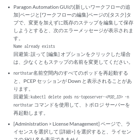
Paragon Automation GUIの[新しいワークフローの追
加]ページと[ワークフローの編集]ページの[タスク]タ
ブで、変更を加えずに既存のステップを編集して保存
しようとすると、次のエラーメッセージが表示されま
す。
Name already exists
回避策: 誤って [編集] オプションをクリックした場合
は、少なくともステップの名前を変更してください。
名前空間内のすべてのポッドを再起動する
northstar
と、PCEP セッションが Down と表示されることがあ
ります。
回避策:
kubectl delete pods ns-toposerver-
<POD_ID>
-n
コマンドを使用して、トポロジ サーバーを
northstar
再起動します。
[Administration > License Management] ページで、ラ
イセンスを選択して [詳細>] を選択すると、ライセン
スの SKU 名を表示できません。