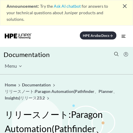
close
Announcement:
Try the
Ask AI chatbot
for answers to
your technical questions about Juniper products and
solutions.
HPE Aruba Docs
arrow_forward
Documentation
Menu
Home
Documentation
リリースノート:Paragon Automation(Pathfinder、Planner、
Insights)リリース23.2
リリースノート:Paragon
Automation(Pathfinder、