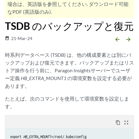
場合は、英語版を参照してください. ダウンロード可能
なPDF (英語版のみ).
TSDB のバックアップと復元
21-Mar-24
date_range
arrow_backward
arrow_forward
時系列データベース (TSDB) は、他の構成要素とは別にバ
ックアップおよび復元できます。バックアップまたはリス
トア操作を行う前に、Paragon Insightsサーバーでユーザ
ー定義
HB_EXTRA_MOUNT1
の環境変数を設定する必要が
あります。
たとえば、次のコマンドを使用して環境変数を設定しま
す。
content_copy
zoom_out_map
export 
HB_EXTRA_MOUNT1
=/root/.kube/config