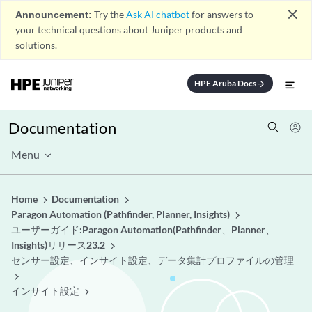
close
Announcement:
Try the
Ask AI chatbot
for answers to
your technical questions about Juniper products and
solutions.
HPE Aruba Docs
arrow_forward
Documentation
Menu
Home
Documentation
Paragon Automation (Pathfinder, Planner, Insights)
ユーザーガイド:Paragon Automation(Pathfinder、Planner、
Insights)リリース23.2
センサー設定、インサイト設定、データ集計プロファイルの管理
インサイト設定