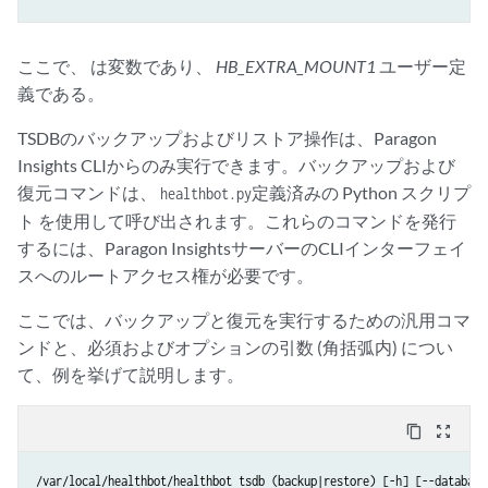
ここで、 は変数であり、
HB_EXTRA_MOUNT1
ユーザー定
義である。
TSDBのバックアップおよびリストア操作は、Paragon
Insights CLIからのみ実行できます。バックアップおよび
復元コマンドは、
定義済みの Python スクリプ
healthbot.py
ト を使用して呼び出されます。これらのコマンドを発行
するには、Paragon InsightsサーバーのCLIインターフェイ
スへのルートアクセス権が必要です。
ここでは、バックアップと復元を実行するための汎用コマ
ンドと、必須およびオプションの引数 (角括弧内) につい
て、例を挙げて説明します。
content_copy
zoom_out_map
/var/local/healthbot/healthbot tsdb (backup|restore) [-h] [--database