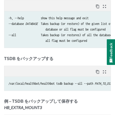
content_copy
zoom_out_map
-h, --help           show this help message and exit

--database 
DATABASE
  Takes backup (or restore) of the given list of d
                        database or all flag must be configured

--all                Takes backup (or restores) of all the databases.
Feedback
TSDB をバックアップする
content_copy
zoom_out_map
/var/local/healthbot/healthbot tsdb backup --all --path 
PATH_TO_DIR
例 – TSDB をバックアップして保存する
HB_EXTRA_MOUNT3