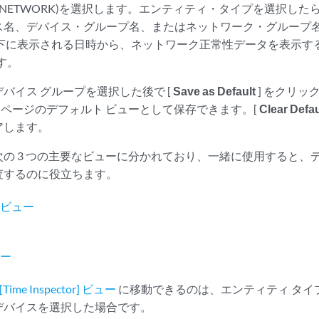
はNETWORK)を選択します。エンティティ・タイプを選択し
ス名、デバイス・グループ名、またはネットワーク・グループ
下に表示される日時から、ネットワーク正常性データを表示する任
す。
バイス グループを選択した後で [
Save as Default
] をクリッ
ealth] ページのデフォルト ビューとして保存できます。[
Clear Defau
アします。
の 3 つの主要なビューに分かれており、一緒に使用すると、
査するのに役立ちます。
ンビュー
ュー
[Time Inspector] ビュー
に移動できるのは、エンティティ タイプとして 
デバイスを選択した場合です。