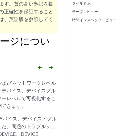
ます。質の高い翻訳を提
タイル表示
の正確性を保証すること
テーブルビュー
は、英語版を参照してく
時間インスペクタービュー
] ページについ
arrow_backward
arrow_forward
ベルおよびネットワークレベル
をデバイス、デバイスグル
キーレベルで可視化するこ
ができます。
デバイス、デバイス・グル
また、問題のトラブルシュ
CE、DEVICE