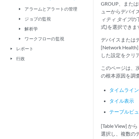
GROUP、また
アラームとアラートの管理
play_arrow
ューからデバイ
ジョブの監視
ィティ タイプ
の
play_arrow
式)を選択できま
解析学
play_arrow
ワークフローの監視
デバイスまたはデ
play_arrow
[Network H
レポート
play_arrow
した設定をクリ
行政
play_arrow
このページは、次
の根本原因を調
タイムライ
タイル表示
テーブルビ
[Table View] から
選択し、複数の