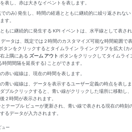
トを表し、赤は大きなイベントを表します。
る時点でのみ) 発生し、時間の経過とともに継続的に繰り返されない 
れます。
ともに継続的に発生する KPI イベントは、水平線として表さ
 データは、既定では 2 時間のカスタマイズ可能な時間範囲で
 ボタンをクリックするとタイムライン ライン グラフを拡大 (
の右上隅にある
ズーム アウト
ボタンをクリックしてタイムライン
する時間間隔を延長する) ことができます。
ンの赤い縦線は、現在の時間を表します。
の青い縦線は、データを表示するユーザー定義の時点を表しま
をダブルクリックすると、青い線がクリックした場所に移動し
後 2 時間が表示されます。
ーとテーブル ビューが更新され、青い線で表される現在の時刻
関するデータが入力されます。
ビュー