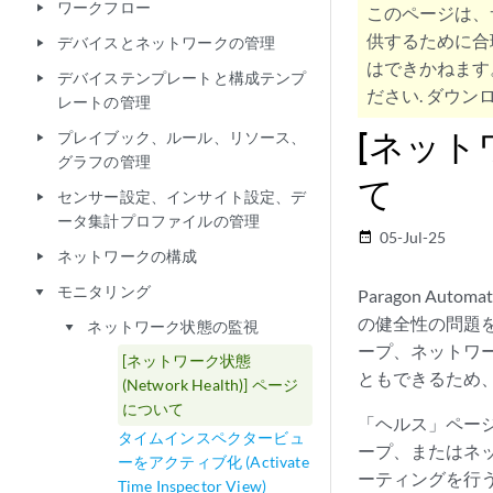
ワークフロー
play_arrow
このページは、
供するために合
デバイスとネットワークの管理
play_arrow
はできかねます
デバイステンプレートと構成テンプ
play_arrow
ださい. ダウンロ
レートの管理
[ネットワ
プレイブック、ルール、リソース、
play_arrow
グラフの管理
て
センサー設定、インサイト設定、デ
play_arrow
ータ集計プロファイルの管理
05-Jul-25
date_range
ネットワークの構成
play_arrow
モニタリング
play_arrow
Paragon A
の健全性の問題
ネットワーク状態の監視
play_arrow
ープ、ネットワ
[ネットワーク状態
ともできるため
(Network Health)] ページ
について
「ヘルス」ページ
タイムインスペクタービュ
ープ、またはネ
ーをアクティブ化 (Activate
ーティングを行う
Time Inspector View)