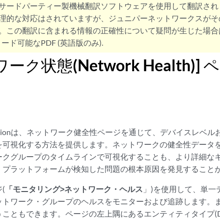
サードパーティー製機械翻訳ソフトウェアを使用して翻訳され
理的な対応はされていますが、ジュニパーネットワークスがそ
。この翻訳に含まれる情報の正確性について疑問が生じた場合
ード可能なPDF (英語版のみ).
ーク状態(Network Health)
utomationは、ネットワーク健全性ページを通じて、デバイスレ
を可視化する方法を提供します。ネットワークの健全性データ
ークグループのタイムラインで可視化することも、より詳細な
、プラットフォームが検知した問題の根本原因を発見すること
(
「モニタリング>ネットワーク・ヘルス
」)を使用して、単一
ットワーク・グループのヘルスをモニターおよび追跡します。
こともできます。ページの左上隅にあるエンティティタイプ(DEVI