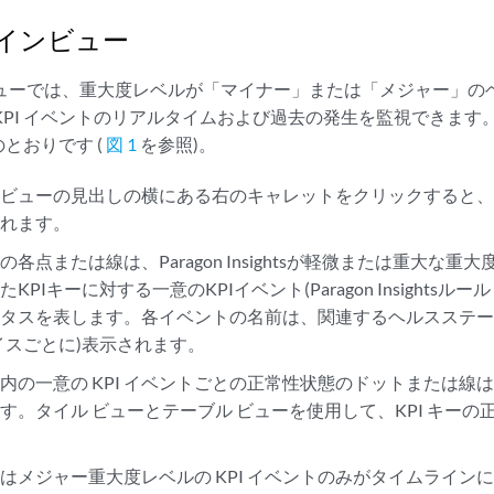
インビュー
ビューでは、重大度レベルが「マイナー」または「メジャー」の
KPI イベントのリアルタイムおよび過去の発生を監視できま
とおりです (
図 1
を参照)。
ンビューの見出しの横にある右のキャレットをクリックすると
まれます。
各点または線は、Paragon Insightsが軽微または重大な
KPIキーに対する一意のKPIイベント(Paragon Insights
ータスを表します。各イベントの名前は、関連するヘルスステ
イスごとに)表示されます。
内の一意の KPI イベントごとの正常性状態のドットまたは線は、
す。タイル ビューとテーブル ビューを使用して、KPI キー
はメジャー重大度レベルの KPI イベントのみがタイムライン