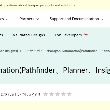
l questions about Juniper products and solutions.
ces
Partners
Support and Documentation
ts
Validated Designs
For Developers
New
r, Insights)
ユーザーガイド:Paragon Automation(Pathfinder、Plann
ion(Pathfinder、Planner、Ins
star
star
star
star
star
に立ちましたでしょうか?