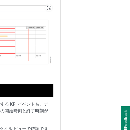
zoom_out_map
る KPI イベント名、デ
トの開始時刻と終了時刻が
Feedback
、タイル ビューで確認でき