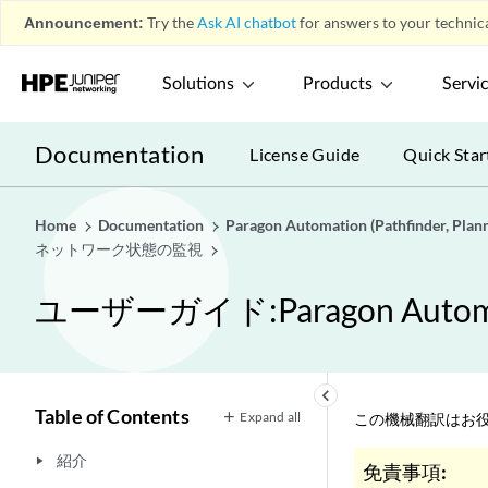
Announcement:
Try the
Ask AI chatbot
for answers to your technica
Solutions
Products
Servi
Documentation
License Guide
Quick Star
Home
Documentation
Paragon Automation (Pathfinder, Planne
ネットワーク状態の監視
ユーザーガイド:Paragon Automat
keyboard_arrow_left
Table of Contents
Expand all
この機械翻訳はお役
紹介
play_arrow
免責事項: