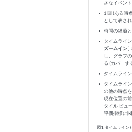
さなイベン
1 回 (あ
として表さ
時間の経過と
タイムライン
ズームイン
]
し、グラフ
る (カバー
タイムライ
タイムライン
の他の時点
現在位置の前
タイル ビュ
評価指標に
図1:
タイムライン