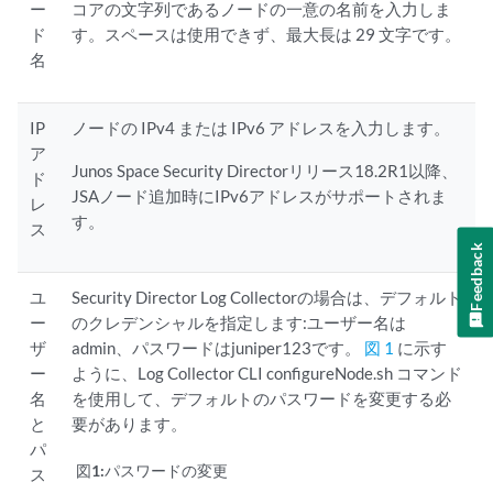
ー
コアの文字列であるノードの一意の名前を入力しま
ド
す。スペースは使用できず、最大長は 29 文字です。
名
IP
ノードの IPv4 または IPv6 アドレスを入力します。
ア
Junos Space Security Directorリリース18.2R1以降、
ド
JSAノード追加時にIPv6アドレスがサポートされま
レ
す。
ス
Feedback
ユ
Security Director Log Collectorの場合は、デフォルト
ー
のクレデンシャルを指定します:ユーザー名は
ザ
admin、パスワードはjuniper123です。
図 1
に示す
ー
ように、Log Collector CLI configureNode.sh コマンド
名
を使用して、デフォルトのパスワードを変更する必
と
要があります。
パ
図1:
パスワードの変更
ス