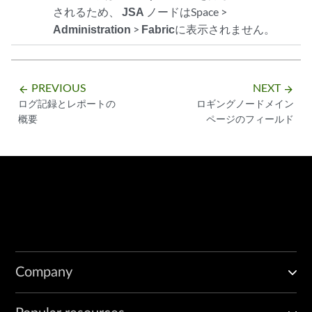
されるため、
JSA
ノードはSpace >
Administration
>
Fabric
に表示されません。
PREVIOUS
NEXT
arrow_backward
arrow_forward
ログ記録とレポートの
ロギングノードメイン
概要
ページのフィールド
Company