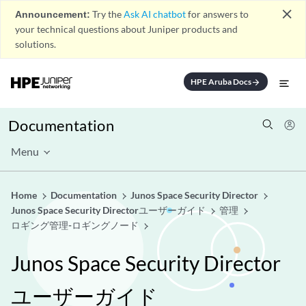
close
Announcement:
Try the
Ask AI chatbot
for answers to
your technical questions about Juniper products and
solutions.
HPE Aruba Docs
arrow_forward
Documentation
Menu
Home
Documentation
Junos Space Security Director
Junos Space Security Directorユーザーガイド
管理
ロギング管理-ロギングノード
Junos Space Security Director
ユーザーガイド