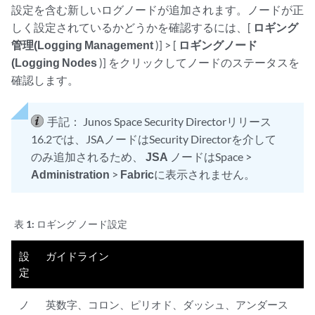
設定を含む新しいログノードが追加されます。ノードが正
しく設定されているかどうかを確認するには、[
ロギング
管理(Logging Management
)] > [
ロギングノード
(Logging Nodes
)] をクリックしてノードのステータスを
確認します。
手記：
Junos Space Security Directorリリース
16.2では、JSAノードはSecurity Directorを介して
のみ追加されるため、
JSA
ノードはSpace >
Administration
>
Fabric
に表示されません。
表 1:
ロギング ノード設定
設
ガイドライン
定
ノ
英数字、コロン、ピリオド、ダッシュ、アンダース