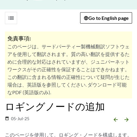
list
Go to English page
免責事項:
このページは、サードパーティー製機械翻訳ソフトウェ
アを使用して翻訳されます。質の高い翻訳を提供するた
めに合理的な対応はされていますが、ジュニパーネット
ワークスがその正確性を保証することはできかねます。
この翻訳に含まれる情報の正確性について疑問が生じた
場合は、英語版を参照してください. ダウンロード可能
なPDF (英語版のみ).
ロギングノードの追加
05-Jul-25
date_range
arrow_backward
arrow_forward
このページを使用して、ロギング・ノードを構成します。