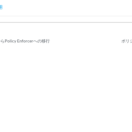
用
reからPolicy Enforcerへの移行
ポリ