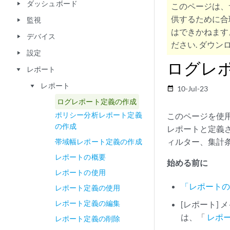
ダッシュボード
play_arrow
このページは、
供するために合
監視
play_arrow
はできかねます
デバイス
play_arrow
ださい. ダウンロ
設定
play_arrow
ログレ
レポート
play_arrow
レポート
play_arrow
10-Jul-23
date_range
ログレポート定義の作成
ポリシー分析レポート定義
このページを使
の作成
レポートと定義
ィルター、集計
帯域幅レポート定義の作成
レポートの概要
始める前に
レポートの使用
「レポート
レポート定義の使用
レポート定義の編集
[レポート]
は、「
レポ
レポート定義の削除