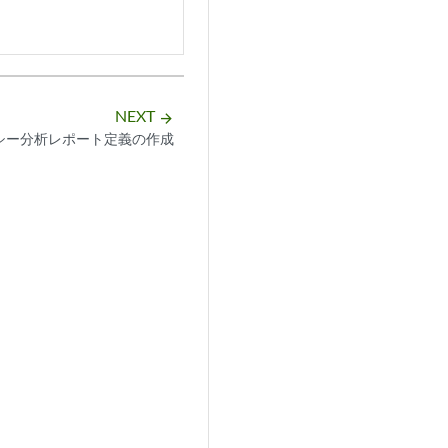
NEXT
arrow_forward
シー分析レポート定義の作成