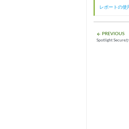
レポートの使
PREVIOUS
arrow_backward
Spotlight Secu