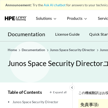
Announcement:
Try the
Ask AI chatbot
for answers to your technica
Solutions
Products
Servi
Documentation
License Guide
Quick Star
Home
Documentation
Junos Space Security Director
Juno
Junos Space Security Dir
keyboard_arrow_left
Table of Contents
Expand all
この機械翻訳はお役
Junos Space Security Director
play_arrow
免責事項: