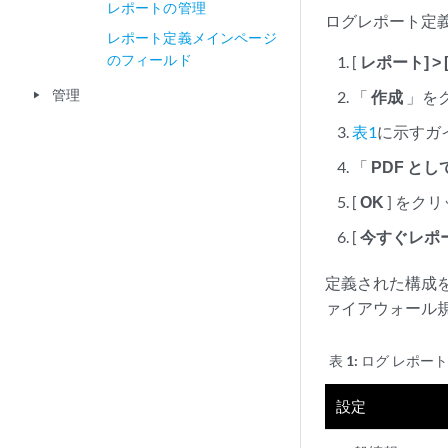
レポートの管理
ログレポート定義
レポート定義メインページ
のフィールド
[
レポート] >
管理
「
作成
」を
play_arrow
表1
に示すガ
「
PDF と
[
OK
] をク
[
今すぐレポ
定義された構成
ァイアウォール
表 1:
ログ レポー
設定