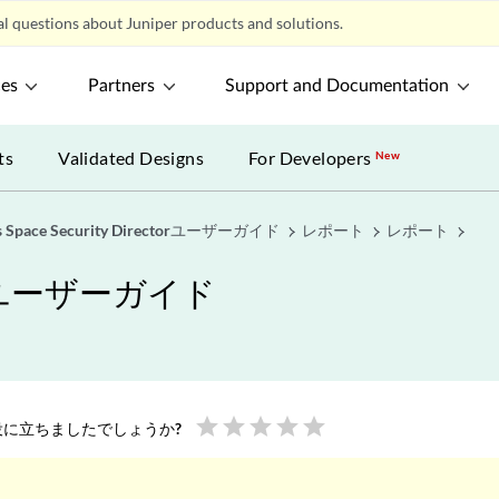
l questions about Juniper products and solutions.
ces
Partners
Support and Documentation
ts
Validated Designs
For Developers
New
s Space Security Directorユーザーガイド
レポート
レポート
ectorユーザーガイド
star
star
star
star
star
に立ちましたでしょうか?