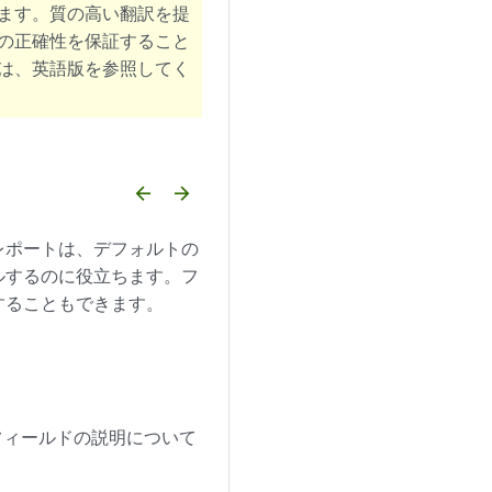
ます。質の高い翻訳を提
の正確性を保証すること
は、英語版を参照してく
arrow_backward
arrow_forward
レポートは、デフォルトの
ルするのに役立ちます。フ
することもできます。
。フィールドの説明について