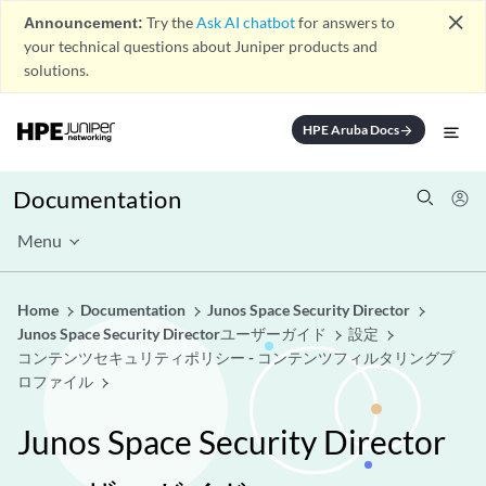
close
Announcement:
Try the
Ask AI chatbot
for answers to
your technical questions about Juniper products and
solutions.
HPE Aruba Docs
arrow_forward
Documentation
Menu
Home
Documentation
Junos Space Security Director
Junos Space Security Directorユーザーガイド
設定
コンテンツセキュリティポリシー - コンテンツフィルタリングプ
ロファイル
Junos Space Security Director