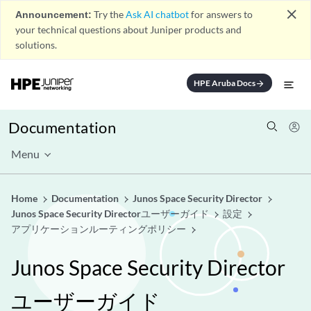
close
Announcement:
Try the
Ask AI chatbot
for answers to
your technical questions about Juniper products and
solutions.
HPE Aruba Docs
arrow_forward
Documentation
Menu
Home
Documentation
Junos Space Security Director
Junos Space Security Directorユーザーガイド
設定
アプリケーションルーティングポリシー
Junos Space Security Director
ユーザーガイド