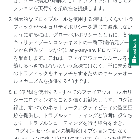
は、ゾーン指定の制限なしにトラフィックに対してア
クションを実行する柔軟性を提供します。
明示的なドロップルールを使用する:望ましくないトラ
フィックがセキュリティポリシーを通じて漏洩しない
ようにするには、グローバルポリシーとともに、各セ
Feedback
キュリティゾーンコンテキストの一番下(送信元ゾー
ンから宛先ゾーンなど)にany-any-anyドロップルール
を配置します。これは、ファイアウォールルールを定
義しるべきではないという意味ではなく、単に未分類
のトラフィックをキャプチャするためのキャッチオー
ルメカニズムを提供するだけです。
ログ記録を使用する - すべてのファイアウォール ポリ
シーにログオンすることを強くお勧めします。ログ記
録は、すべてのネットワークアクティビティの監査証
跡を提供し、トラブルシューティングと診断に役立ち
ます。トラブルシューティングを行う場合を除き、
[ログオン セッションの初期化] オプションではなく
[セッションの終了時にログオン] オプションを使用す