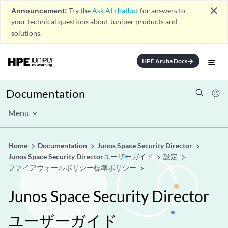
close
Announcement:
Try the
Ask AI chatbot
for answers to
your technical questions about Juniper products and
solutions.
HPE Aruba Docs
arrow_forward
Documentation
Menu
Home
Documentation
Junos Space Security Director
Junos Space Security Directorユーザーガイド
設定
ファイアウォールポリシー標準ポリシー
Junos Space Security Director
ユーザーガイド