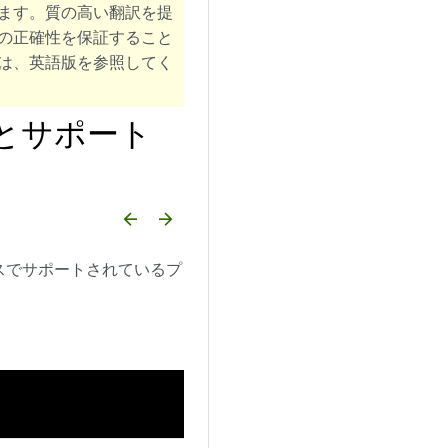
ます。質の高い翻訳を提
の正確性を保証すること
は、英語版を参照してく
とサポート
arrow_backward
arrow_forward
S リリースでサポートされているプ