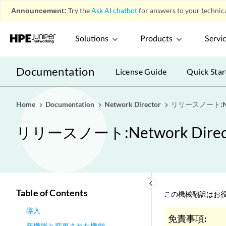
Announcement:
Try the
Ask AI chatbot
for answers to your technica
Solutions
Products
Servi
Documentation
License Guide
Quick Star
Home
Documentation
Network Director
リリースノート:Net
リリースノート:Network Dire
keyboard_arrow_left
Table of Contents
この機械翻訳はお役
導入
免責事項:
新機能と変更された機能