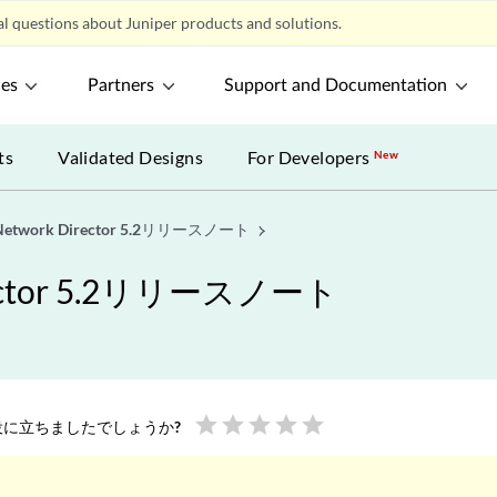
l questions about Juniper products and solutions.
ces
Partners
Support and Documentation
ts
Validated Designs
For Developers
New
work Director 5.2リリースノート
ctor 5.2リリースノート
star
star
star
star
star
に立ちましたでしょうか?