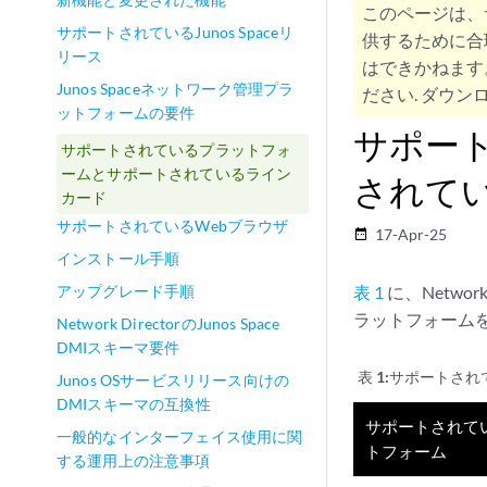
このページは、
サポートされているJunos Spaceリ
供するために合
リース
はできかねます
Junos Spaceネットワーク管理プラ
ださい. ダウンロ
ットフォームの要件
サポー
サポートされているプラットフォ
ームとサポートされているライン
されて
カード
サポートされているWebブラウザ
17-Apr-25
date_range
インストール手順
アップグレード手順
表 1
に、Networ
ラットフォーム
Network DirectorのJunos Space
DMIスキーマ要件
表 1:
サポートされて
Junos OSサービスリリース向けの
DMIスキーマの互換性
サポートされて
一般的なインターフェイス使用に関
トフォーム
する運用上の注意事項