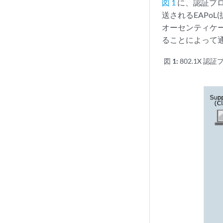
図 1
に、認証プロ
送されるEAPo
オーセンティケー
ることによって
図 1:
802.1X 認