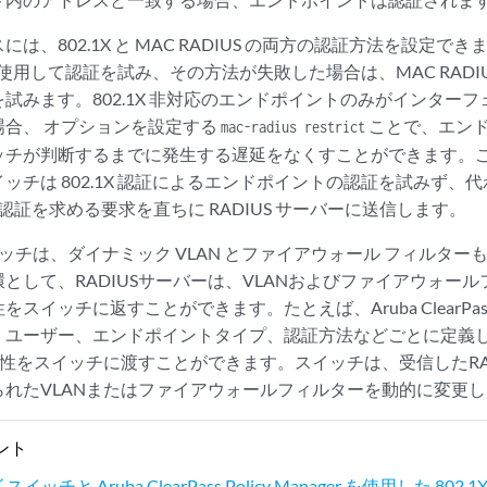
は、802.1X と MAC RADIUS の両方の認証方法を設定
X を使用して認証を試み、その方法が失敗した場合は、MAC RAD
試みます。802.1X 非対応のエンドポイントのみがインター
場合、 オプションを設定する
ことで、エンド デ
mac-radius restrict
ッチが判断するまでに発生する遅延をなくすことができます。
ッチは 802.1X 認証によるエンドポイントの認証を試みず、
の認証を求める要求を直ちに RADIUS サーバーに送信します。
スイッチは、ダイナミック VLAN とファイアウォール フィルタ
として、RADIUSサーバーは、VLANおよびファイアウォー
性をスイッチに返すことができます。たとえば、Aruba ClearP
、ユーザー、エンドポイントタイプ、認証方法などごとに定義
S属性をスイッチに渡すことができます。スイッチは、受信したRA
られたVLANまたはファイアウォールフィルターを動的に変更
ント
スイッチと Aruba ClearPass Policy Manager を使用した 802.