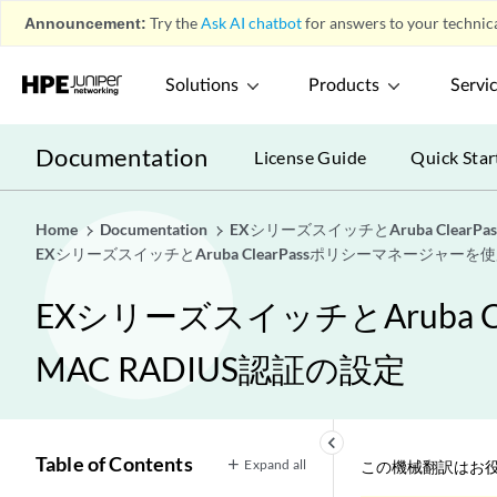
Announcement:
Try the
Ask AI chatbot
for answers to your technica
Solutions
Products
Servi
Documentation
License Guide
Quick Star
Home
Documentation
EXシリーズスイッチとAruba Clear
EXシリーズスイッチとAruba ClearPassポリシーマネージャーを使用
EXシリーズスイッチとAruba C
MAC RADIUS認証の設定
keyboard_arrow_left
Table of Contents
Expand all
この機械翻訳はお役