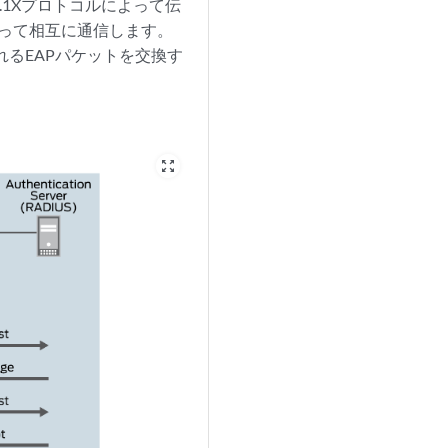
1Xプロトコルによって伝
よって相互に通信します。
れるEAPパケットを交換す
zoom_out_map