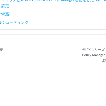
証の設定
の概要
ルシューティング
要
例:EX シリーズ ス
Policy Manag
よ