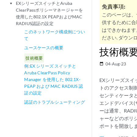
EXシリーズスイッチとAruba
play_arrow
免責事項:
ClearPassポリシーマネージャーを
このページは、
使用した802.1X PEAPおよびMAC
供するために合
RADIUS認証の設定
はできかねます
このネットワーク構成例につい
ださい. ダウンロ
て
ユースケースの概要
技術概
技術概要
04-Aug-23
date_range
例:EX シリーズ スイッチと
Aruba ClearPass Policy
Manager を使用した 802.1X-
EXシリーズスイ
PEAP および MAC RADIUS 認
トのアクセス制御
証の設定
センティケータ
認証のトラブルシューティング
エンドデバイス
ーは通常、RADI
ャーなどのポリ
ポートを開放し