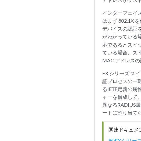
インターフェイスに
はまず 802.1
デバイスの認証を
がわかっている
応であるとスイ
ている場合、スイ
MAC アドレス
EX シリーズ 
証プロセスの一環
るIETF定義の属
ャーを構成して
異なるRADIU
ートに割り当て
関連ドキュメ
例:EX シリーズ 