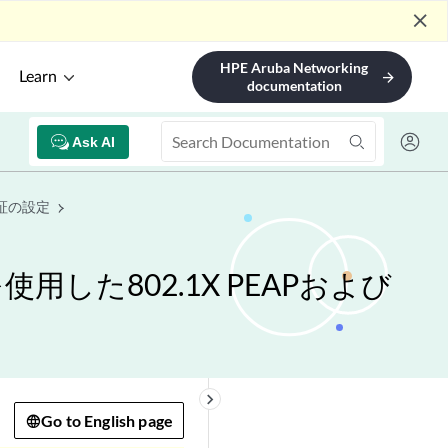
close
HPE Aruba Networking
Learn
arrow_forward
documentation
Ask AI
認証の設定
使用した802.1X PEAPおよび
keyboard_arrow_right
Go to English page