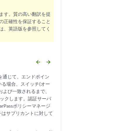
ます。質の高い翻訳を提
の正確性を保証すること
は、英語版を参照してく
arrow_backward
arrow_forward
格を通じて、エンドポイン
いる場合、スイッチ(オー
および一致されるまで、
ロックします。認証サーバ
arPassポリシーマネージ
チはサプリカントに対して