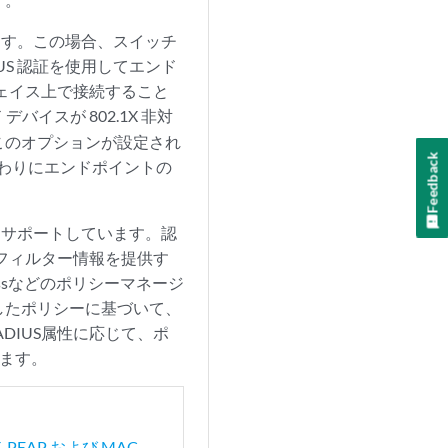
できます。この場合、スイッチ
IUS 認証を使用してエンド
フェイス上で接続すること
バイスが 802.1X 非対
このオプションが設定され
Feedback
代わりにエンドポイントの
ーもサポートしています。認
ルフィルター情報を提供す
assなどのポリシーマネージ
したポリシーに基づいて、
DIUS属性に応じて、ポ
します。
1X-PEAP および MAC