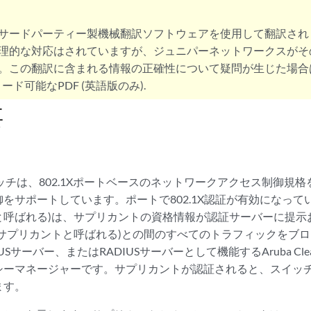
サードパーティー製機械翻訳ソフトウェアを使用して翻訳され
理的な対応はされていますが、ジュニパーネットワークスがそ
。この翻訳に含まれる情報の正確性について疑問が生じた場合
ード可能なPDF (英語版のみ).
要
ッチは、802.1Xポートベースのネットワークアクセス制御規
をサポートしています。ポートで802.1X認証が有効になって
と呼ばれる)は、サプリカントの資格情報が認証サーバーに提示
(サプリカントと呼ばれる)との間のすべてのトラフィックをブ
USサーバー、またはRADIUSサーバーとして機能するAruba Cle
シーマネージャーです。サプリカントが認証されると、スイッ
ます。