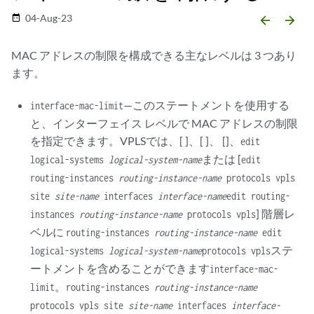
04-Aug-23
date_range
arrow_backward
arrow_forward
MAC アドレスの制限を構成できる主なレベルは 3 つあり
ます。
—このステートメントを使用する
interface-mac-limit
と、インターフェイス レベルで MAC アドレスの制限
を指定できます。VPLSでは、[ ]、[ ]、 []、
edit
または [
logical-systems
logical-system-name
edit
routing-instances
routing-instance-name
protocols vpls
site
site-name
interfaces
interface-name
edit routing-
] 階層レ
instances
routing-instance-name
protocols vpls
ベルに
routing-instances
routing-instance-name
edit
ステ
logical-systems
logical-system-name
protocols vpls
ートメントを含めることができます
interface-mac-
。
limit
routing-instances
routing-instance-name
protocols vpls site
site-name
interfaces
interface-