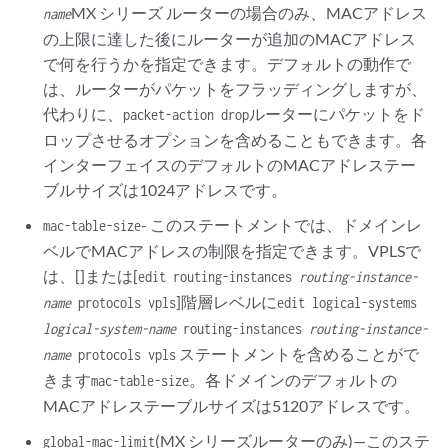
MX シリーズ ルーターの場合のみ、MACアドレス
name
の上限に達した後にルーターが追加のMACアドレス
で何を行うかを指定できます。デフォルトの動作で
は、ルーターがパケットをフラッディングしますが、
代わりに、
ルーターにパケットをド
packet-action drop
ロップさせるオプションを含めることもできます。各
インターフェイスのデフォルトのMACアドレステー
ブルサイズは1024アドレスです。
- このステートメントでは、ドメインレ
mac-table-size
ベルでMACアドレスの制限を指定できます。VPLSで
は、[]または[
edit routing-instances
routing-instance-
]階層レベルに
name
protocols vpls
edit logical-systems
logical-system-name
routing-instances
routing-instance-
ステートメントを含めることがで
name
protocols vpls
きます
。各ドメインのデフォルトの
mac-table-size
MACアドレステーブルサイズは5120アドレスです。
(MX シリーズルーターのみ)—このステ
global-mac-limit