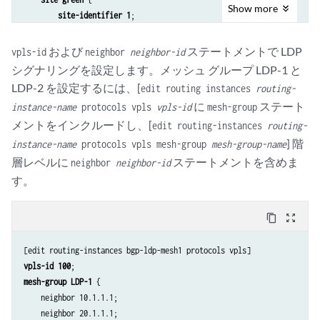
Show
more
site-identifier 1
;

    }

および
ステートメントで LDP
vpls-id
neighbor
neighbor-id
シグナリングを設定します。メッシュ グループ LDP-1 と
LDP-2 を設定するには、[
edit routing instances
routing-
に
ステート
instance-name
protocols vpls
vpls-id
mesh-group
メントをインクルードし、[
edit routing-instances
routing-
] 階
instance-name
protocols vpls mesh-group
mesh-group-name
層レベルに
ステートメントを含めま
neighbor
neighbor-id
す。
content_copy
zoom_out_map
vpls-id 100
mesh-group LDP-1
 {

    neighbor 10.1.1.1;

    neighbor 20.1.1.1;
