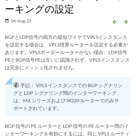
ーキングの設定
04-Aug-23
date_range
arrow_backward
arrow_forward
BGPとLDP信号の両方の疑似ワイヤでVPLSインスタンス
を設定する場合は、VPLS境界ルーターを設定する必要が
あります。VPLSボーダールーターがない場合、LDP信号
PEとBGP信号PEは互いに認識されず、VPLSインスタンス
は完全にメッシュ化されません。
手記：
VPLS インスタンスでの BGP シグナリン
グと LDP シグナリング間のインターワーキング
は、MX シリーズおよび M320 ルーターでのみサ
ポートされています。
BGP 信号の PE ルーターと LDP 信号の PE ルーター間のイ
ンターワーキングを有効にするには、同じ VPLS ルーティ