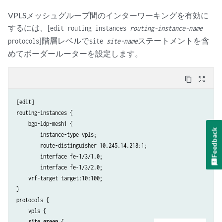
VPLSメッシュグループ間のインターワーキングを有効に
するには、[
edit routing instances
routing-instance-name
]階層レベルで
ステートメントを含
protocols
site
site-name
めてボーダールーターを設定します。
content_copy
zoom_out_map
[edit]

routing-instances {

    bgp-ldp-mesh1 {

Feedback
        instance-type vpls;

        route-distinguisher 10.245.14.218:1;

        interface fe-1/3/1.0; 

        interface fe-1/3/2.0;

    vrf-target target:10:100;

}

protocols {

    vpls {

site green
 {
