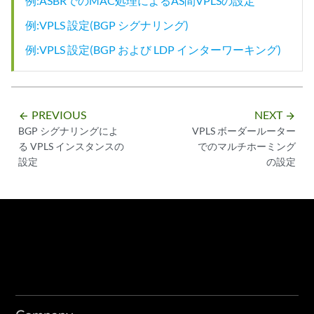
例:ASBRでのMAC処理によるAS間VPLSの設定
例:VPLS 設定(BGP シグナリング)
例:VPLS 設定(BGP および LDP インターワーキング)
PREVIOUS
NEXT
arrow_backward
arrow_forward
BGP シグナリングによ
VPLS ボーダールーター
る VPLS インスタンスの
でのマルチホーミング
設定
の設定