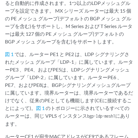
ると自動的に作成されます。1つ以上のLDPメッシュグル
ープを設定できます。 MX シリーズ ルーターは最大 15 個
の PE メッシュ グループ(デフォルトの BGP メッシュ グル
ープを含む)をサポートし、M Series および T Series ルータ
ーは最大 127 個の PE メッシュ グループ(デフォルトの
BGP メッシュ グループを含む)をサポートします。
図 1
では、ルーター PE1 と PE2 は、LDP シグナリングさ
れたメッシュ グループ「LDP-1」に属しています。ルータ
ーPE3 、PE4、およびPE5は、LDPシグナリングメッシュ
グループ「LDP-2」に属しています。ルーターPE6 、
PE7、およびPE8は、BGPシグナリングメッシュグループ
に属しています。境界ルーターは、境界ルーターであるだ
けでなく、従来のPEとしても機能します(CEに接続するこ
とによって)。
図 1
のトポロジーに示されているすべての
ルーターは、同じ VPLS インスタンス
にあり
bgp-ldp-mesh1
ます。
ルーターCE1 が宛先MACアドレスがCE9であるフレーム