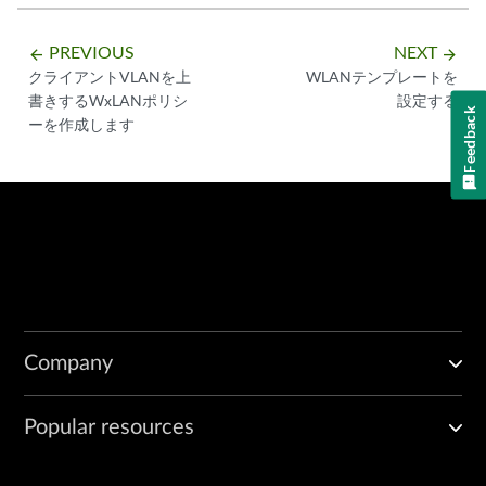
PREVIOUS
NEXT
arrow_backward
arrow_forward
クライアントVLANを上
WLANテンプレートを
書きするWxLANポリシ
設定する
Feedback
ーを作成します
Company
Popular resources