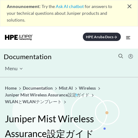
close
Announcement:
Try the
Ask AI chatbot
for answers to
your technical questions about Juniper products and
solutions.
HPE Aruba Docs
arrow_forward
Documentation
Menu
Home
Documentation
Mist AI
Wireless
Juniper Mist Wireless Assurance設定ガイド
WLANとWLANテンプレート
Juniper Mist Wireless
Assurance設定ガイド