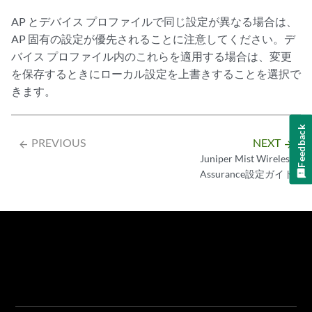
AP とデバイス プロファイルで同じ設定が異なる場合は、
AP 固有の設定が優先されることに注意してください。デ
バイス プロファイル内のこれらを適用する場合は、変更
を保存するときにローカル設定を上書きすることを選択で
きます。
Feedback
PREVIOUS
NEXT
arrow_backward
arrow_forward
Juniper Mist Wireless
Assurance設定ガイド