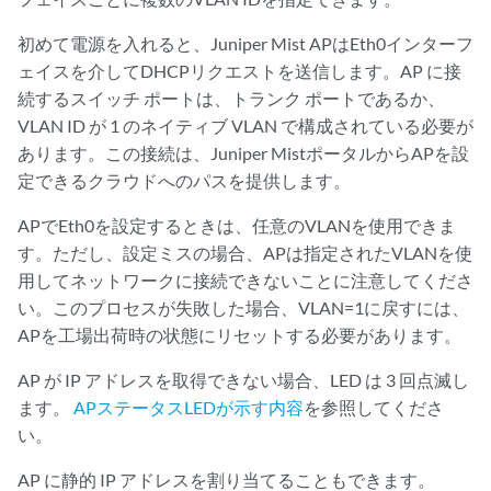
初めて電源を入れると、Juniper Mist APはEth0インターフ
ェイスを介してDHCPリクエストを送信します。AP に接
続するスイッチ ポートは、トランク ポートであるか、
VLAN ID が 1 のネイティブ VLAN で構成されている必要が
あります。この接続は、Juniper MistポータルからAPを設
定できるクラウドへのパスを提供します。
APでEth0を設定するときは、任意のVLANを使用できま
す。ただし、設定ミスの場合、APは指定されたVLANを使
用してネットワークに接続できないことに注意してくださ
い。このプロセスが失敗した場合、VLAN=1に戻すには、
APを工場出荷時の状態にリセットする必要があります。
AP が IP アドレスを取得できない場合、LED は 3 回点滅し
ます。
APステータスLEDが示す内容
を参照してくださ
い。
AP に静的 IP アドレスを割り当てることもできます。