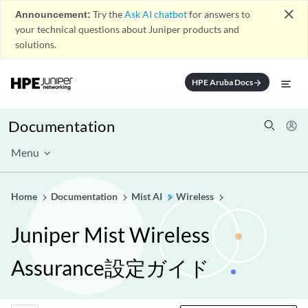
close
Announcement:
Try the
Ask AI chatbot
for answers to
your technical questions about Juniper products and
solutions.
HPE Aruba Docs
arrow_forward
Documentation
Menu
Home
Documentation
Mist AI
Wireless
Juniper Mist Wireless
Assurance設定ガイド