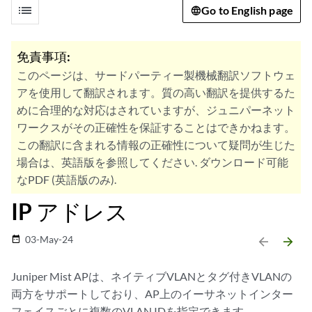
list
Go to English page
免責事項:
このページは、サードパーティー製機械翻訳ソフトウェ
アを使用して翻訳されます。質の高い翻訳を提供するた
めに合理的な対応はされていますが、ジュニパーネット
ワークスがその正確性を保証することはできかねます。
この翻訳に含まれる情報の正確性について疑問が生じた
場合は、英語版を参照してください. ダウンロード可能
なPDF (英語版のみ).
IP アドレス
03-May-24
date_range
arrow_backward
arrow_forward
Juniper Mist APは、ネイティブVLANとタグ付きVLANの
両方をサポートしており、AP上のイーサネットインター
フェイスごとに複数のVLAN IDを指定できます。