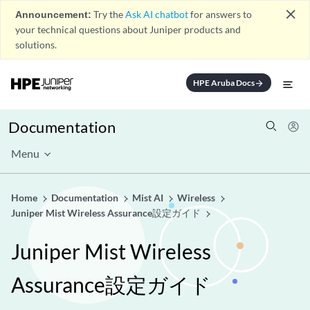
close
Announcement:
Try the
Ask AI chatbot
for answers to
your technical questions about Juniper products and
solutions.
HPE Aruba Docs
arrow_forward
Documentation
Menu
Home
Documentation
Mist AI
Wireless
Juniper Mist Wireless Assurance設定ガイド
Juniper Mist Wireless
Assurance設定ガイド