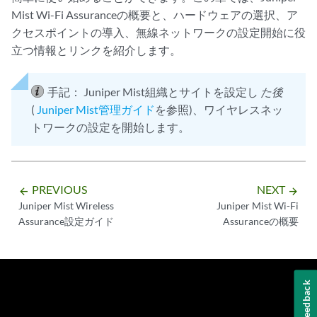
Mist Wi-Fi Assuranceの概要と、ハードウェアの選択、ア
クセスポイントの導入、無線ネットワークの設定開始に役
立つ情報とリンクを紹介します。
手記：
Juniper Mist組織とサイトを設定し
た後
(
Juniper Mist管理ガイド
を参照)、ワイヤレスネッ
トワークの設定を開始します。
PREVIOUS
NEXT
arrow_backward
arrow_forward
Juniper Mist Wireless
Juniper Mist Wi-Fi
Assurance設定ガイド
Assuranceの概要
Feedback