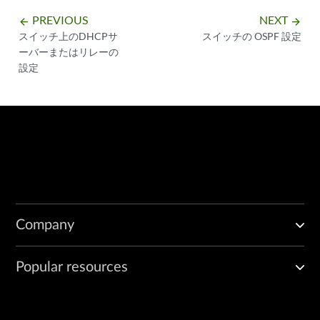
PREVIOUS
NEXT
arrow_backward
arrow_forward
スイッチ上のDHCPサ
スイッチの OSPF 設定
ーバーまたはリレーの
設定
Company
Popular resources