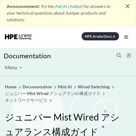
close
Announcement:
Try the
Ask AI chatbot
for answers to
your technical questions about Juniper products and
solutions.
HPE Aruba Docs
arrow_forward
Documentation
Menu
Home
Documentation
Mist AI
Wired Switching
ジュニパー Mist Wired アシュアランス構成ガイド
ネットワークサービス
ジュニパー Mist Wired アシ
ュアランス構成ガイド