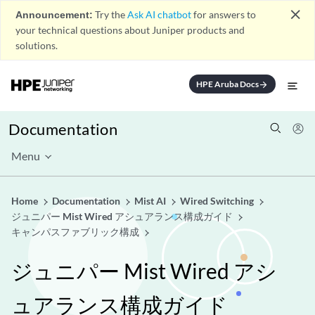
close
Announcement:
Try the
Ask AI chatbot
for answers to
your technical questions about Juniper products and
solutions.
HPE Aruba Docs
arrow_forward
Documentation
Menu
Home
Documentation
Mist AI
Wired Switching
ジュニパー Mist Wired アシュアランス構成ガイド
キャンパスファブリック構成
ジュニパー Mist Wired アシ
ュアランス構成ガイド