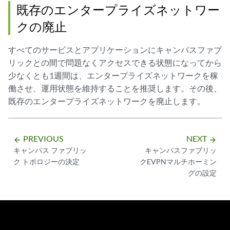
既存のエンタープライズネットワー
クの廃止
すべてのサービスとアプリケーションにキャンパスファブ
リックとの間で問題なくアクセスできる状態になってから
少なくとも1週間は、エンタープライズネットワークを稼
働させ、運用状態を維持することを推奨します。その後、
既存のエンタープライズネットワークを廃止します。
PREVIOUS
NEXT
arrow_backward
arrow_forward
キャンパス ファブリッ
キャンパスファブリッ
ク トポロジーの決定
クEVPNマルチホーミン
グの設定