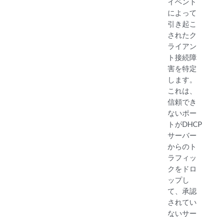
イベント
によって
引き起こ
されたク
ライアン
ト接続障
害を特定
します。
これは、
信頼でき
ないポー
トがDHCP
サーバー
からのト
ラフィッ
クをドロ
ップし
て、承認
されてい
ないサー