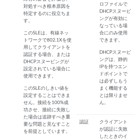
ロファイルで
対処すべき根本原因を
DHCPスヌーピ
特定するのに役立ちま
ングが有効に
す。
なっている場
このSLEは、有線ネッ
合にのみ使用
トワークで802.1Xを使
できます。
用してクライアントを
DHCPスヌーピ
認証する場合、または
ングは、静的
DHCPスヌーピングが
IPを持つエン
設定されている場合に
ドポイントで
使用できます。
は必ずしもう
このSLEのしきい値を
まく機能する
設定することはできま
とは限りませ
せん。接続を100%成
ん。
功させ、接続に失敗し
た場合は追跡すべき重
認証
クライアント
要な問題と見なすこと
が認証に失敗
を前提としています。
したときのイ