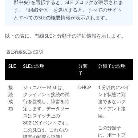
部中央) を選択すると、SLE ブロックが表示されま
す。「組織全体」を選択すると、すべてのサイト
とすべてのSLEの概要情報が表示されます。
以下の表に、有線SLEと分類子の詳細情報を示します。
表1:
有線SLEの説明
SLE
SLEの説明
分類
分類子の説明
子
接
ジュニパー Mist は、
DHCP
1 分以内にバイ
続
クライアント接続の試
ンド状態に到
成
行を監視し、障害を特
達できないク
功
定します。データソー
ライアント接
スはスイッチ上の
続。
802.1Xイベントです。
この分類子
このSLEは、これらの
は、ポートプ
障害の影響を評価し、