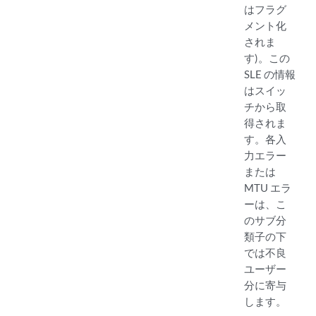
はフラグ
メント化
されま
す)。この
SLE の情報
はスイッ
チから取
得されま
す。各入
力エラー
または
MTU エラ
ーは、こ
のサブ分
類子の下
では不良
ユーザー
分に寄与
します。