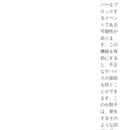
バーをブ
ロックす
るイベン
トである
可能性が
ありま
す。この
機能を有
効にする
と、不正
なデバイ
スの接続
を防ぐこ
とができ
ます。こ
の分類子
は、発生
するその
ような試