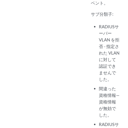
ベント。
サブ分類子:
RADIUSサ
ーバー
VLAN を拒
否 - 指定さ
れた VLAN
に対して
認証でき
ませんで
した。
間違った
資格情報—
資格情報
が無効で
した。
RADIUSサ