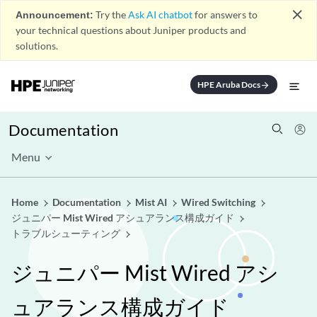
close
Announcement:
Try the
Ask AI chatbot
for answers to
your technical questions about Juniper products and
solutions.
HPE Aruba Docs
arrow_forward
Documentation
Menu
Home
Documentation
Mist AI
Wired Switching
ジュニパー Mist Wired アシュアランス構成ガイド
トラブルシューティング
ジュニパー Mist Wired アシ
ュアランス構成ガイド