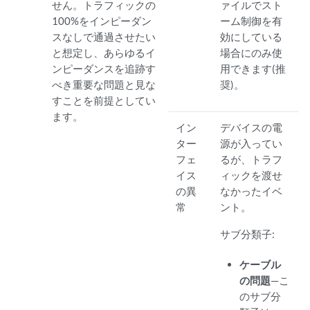
せん。トラフィックの
ァイルでスト
100%をインピーダン
ーム制御を有
スなしで通過させたい
効にしている
と想定し、あらゆるイ
場合にのみ使
ンピーダンスを追跡す
用できます(推
べき重要な問題と見な
奨)。
すことを前提としてい
ます。
イン
デバイスの電
ター
源が入ってい
フェ
るが、トラフ
イス
ィックを渡せ
の異
なかったイベ
常
ント。
サブ分類子:
ケーブル
の問題
—こ
のサブ分