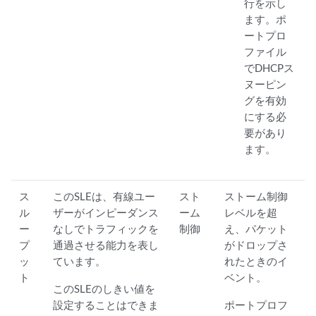
行を示し
ます。ポ
ートプロ
ファイル
でDHCPス
ヌーピン
グを有効
にする必
要があり
ます。
ス
このSLEは、有線ユー
スト
ストーム制御
ル
ザーがインピーダンス
ーム
レベルを超
ー
なしでトラフィックを
制御
え、パケット
プ
通過させる能力を表し
がドロップさ
ッ
ています。
れたときのイ
ト
ベント。
このSLEのしきい値を
設定することはできま
ポートプロフ