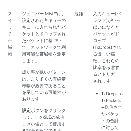
ス
ジュニパー Mist™は、
混雑
入力キュー(バ
イ
設定された各キューの
ッファ)がいっ
ッ
キューに入れられたパ
ぱいになると
チ
ケットとドロップされ
パケットがド
帯
たパケットに基づい
ロップ
域
て、ネットワークで利
(TxDrops)され
幅
用可能な帯域幅を測定
る激しい輻
します。
輳。これらの
比率を考慮す
成功率が低いパターン
るとトリガー
は、より多くの有線帯
されます。
域幅が必要であること
を示している可能性が
TxDrops to
あります。
TxPackets
—送信され
設定
ボタンをクリック
たパケッ
して、このSLEの成功
トの合計
しきい値として使用す
に対して
る割合を設定できま