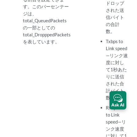
ドロップ
す。このパーセンテー
された送
ジは、
信バイト
total_QueuedPackets
の合計
の一部としての
数。
total_DropppedPackets
Txbps to
を表しています。
Link speed
—リンク速
度に対し
て1秒あた
りに送信
された合
計バイト
数。
Ask AI
RxSpeed
to Link
speed—リ
ンク速度
に対して1