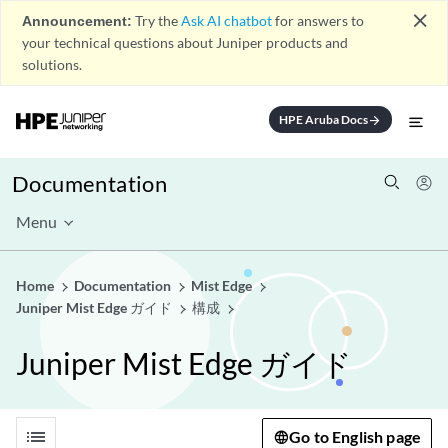
close
Announcement:
Try the
Ask AI chatbot
for answers to
your technical questions about Juniper products and
solutions.
HPE Aruba Docs
arrow_forward
Documentation
Menu
Home
Documentation
Mist Edge
Juniper Mist Edge ガイド
構成
Juniper Mist Edge ガイド
list
Go to English page