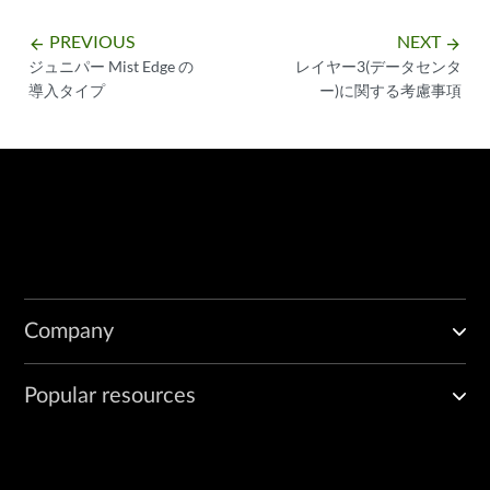
PREVIOUS
NEXT
arrow_backward
arrow_forward
ジュニパー Mist Edge の
レイヤー3(データセンタ
導入タイプ
ー)に関する考慮事項
Company
Popular resources