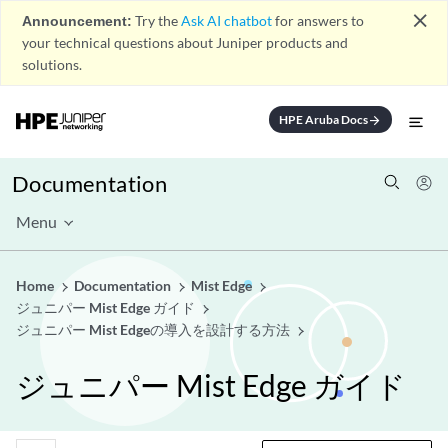
close
Announcement:
Try the
Ask AI chatbot
for answers to
your technical questions about Juniper products and
solutions.
HPE Aruba Docs
arrow_forward
Documentation
Menu
Home
Documentation
Mist Edge
ジュニパー Mist Edge ガイド
ジュニパー Mist Edgeの導入を設計する方法
ジュニパー Mist Edge ガイド