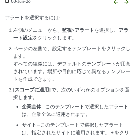
08-Jun-26
date_range
arrow_backward
arrow_forward
アラートを選択するには:
左側のメニューから、
監視
>
アラート
を選択し、
アラ
ート設定
をクリックします。
ページの左側で、設定するテンプレートをクリックし
ます。
すべての組織には、デフォルトのテンプレートが用意
されています。場所や目的に応じて異なるテンプレー
トを作成できます。
[
スコープに適用]
で、次のいずれかのオプションを選
択します。
企業全体
—このテンプレートで選択したアラート
は、企業全体に適用されます。
サイト
—このテンプレートで選択したアラート
は、指定されたサイトに適用されます。
+
をクリ