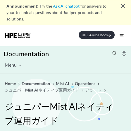
close
Announcement:
Try the
Ask AI chatbot
for answers to
your technical questions about Juniper products and
solutions.
HPE Aruba Docs
arrow_forward
Documentation
Menu
Home
Documentation
Mist AI
Operations
ジュニパーMist AIネイティブ運用ガイド
アラート
ジュニパーMist AIネイティ
ブ運用ガイド