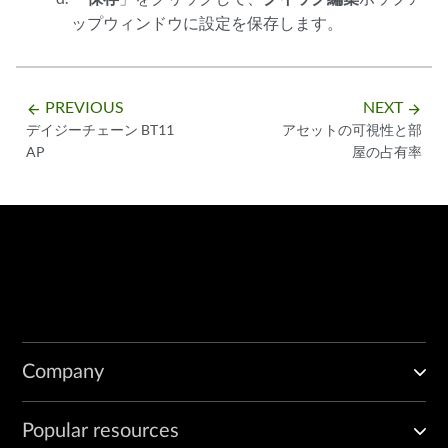
ップウィンドウに設定を保存します。
PREVIOUS
NEXT
arrow_backward
arrow_forward
デイジーチェーン BT11
アセットの可視性と部
AP
屋の占有率
Company
Popular resources