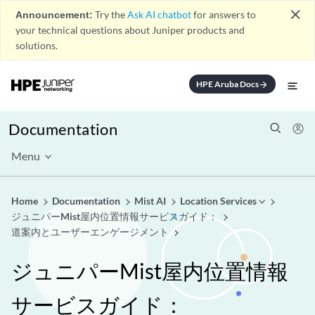
close
Announcement:
Try the
Ask AI chatbot
for answers to
your technical questions about Juniper products and
solutions.
HPE Aruba Docs
arrow_forward
Documentation
Menu
Home
Documentation
Mist AI
Location Services
ジュニパーMist屋内位置情報サービスガイド：
道案内とユーザーエンゲージメント
ジュニパーMist屋内位置情報
サービスガイド：