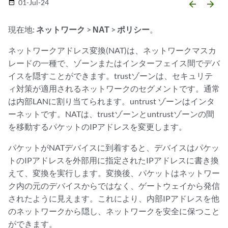
01-Jul-24
date_range
arrow_backward
arrow_forward
現在地:
ネットワーク
>
NAT
>
ポリシー
。
ネットワークアドレス変換(NAT)は、ネットワークマスカ
レードの一種で、ゾーンまたはインターフェイス間でデバ
イスを隠すことができます。trustゾーンは、セキュリテ
ィ対策が適用されるネットワークのセグメントです。通常
は内部LANに割り当てられます。untrust ゾーンはインタ
ーネットです。NATは、trustゾーンとuntrustゾーンの間
を移動するパケットのIPアドレスを変更します。
パケットがNATデバイスに到着すると、デバイスはパケッ
トのIPアドレスを外部用に指定されたIPアドレスに書き換
えて、変換を実行します。変換後、パケットはネットワー
ク内の元のデバイスからではなく、ゲートウェイから発信
されたように見えます。これにより、内部IPアドレスを他
のネットワークから隠し、ネットワークを安全に保つこと
ができます。