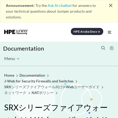
close
Announcement:
Try the
Ask AI chatbot
for answers to
your technical questions about Juniper products and
solutions.
HPE Aruba Docs
arrow_forward
Documentation
Menu
Home
Documentation
J-Web for Security Firewalls and Switches
SRXシリーズファイアウォール向けJ-Webユーザーガイド
ネットワーク
NATポリシー
SRXシリーズファイアウォー