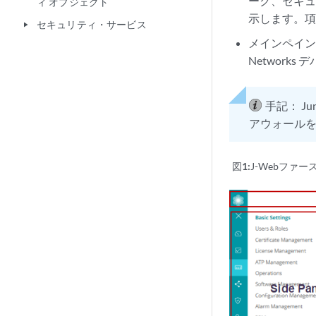
ーク、セキュ
ィ オブジェクト
示します。項
セキュリティ・サービス
play_arrow
メインペイン
Networ
手記：
J
アウォール
図1:
J-Webファ