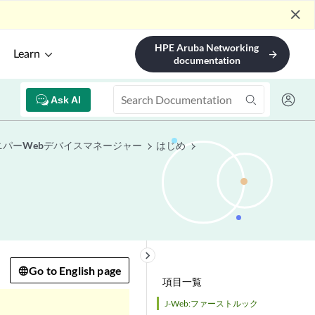
close
HPE Aruba Networking
Learn
arrow_forward
documentation
Ask AI
ニパーWebデバイスマネージャー
はじめ
keyboard_arrow_right
Go to English page
項目一覧
J-Web:ファーストルック