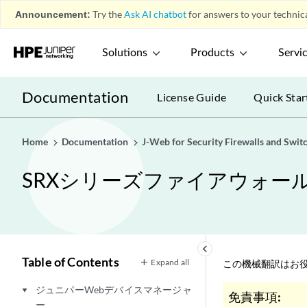
Announcement:
Try the
Ask AI chatbot
for answers to your technica
Solutions
Products
Servi
Documentation
License Guide
Quick Star
Home
Documentation
J-Web for Security Firewalls and Swit
SRXシリーズファイアウォール
keyboard_arrow_left
Table of Contents
Expand all
この機械翻訳はお役
ジュニパーWebデバイスマネージャ
play_arrow
免責事項:
ー