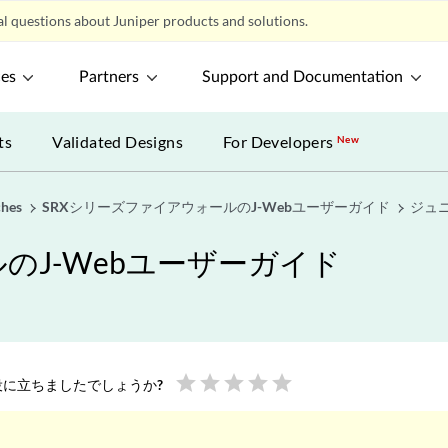
l questions about Juniper products and solutions.
ces
Partners
Support and Documentation
ts
Validated Designs
For Developers
New
ches
SRXシリーズファイアウォールのJ-Webユーザーガイド
ジュ
のJ-Webユーザーガイド
star
star
star
star
star
に立ちましたでしょうか?