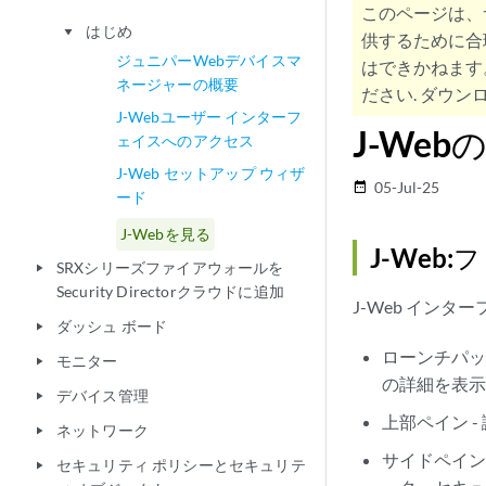
このページは、
はじめ
play_arrow
供するために合
ジュニパーWebデバイスマ
はできかねます
ネージャーの概要
ださい. ダウンロ
J-Webユーザー インターフ
J-We
ェイスへのアクセス
J-Web セットアップ ウィザ
05-Jul-25
date_range
ード
J-Webを見る
J-Web
SRXシリーズファイアウォールを
play_arrow
Security Directorクラウドに追加
J-Web イン
ダッシュ ボード
play_arrow
ローンチパッ
モニター
play_arrow
の詳細を表
デバイス管理
play_arrow
上部ペイン 
ネットワーク
play_arrow
サイドペイン
セキュリティ ポリシーとセキュリテ
play_arrow