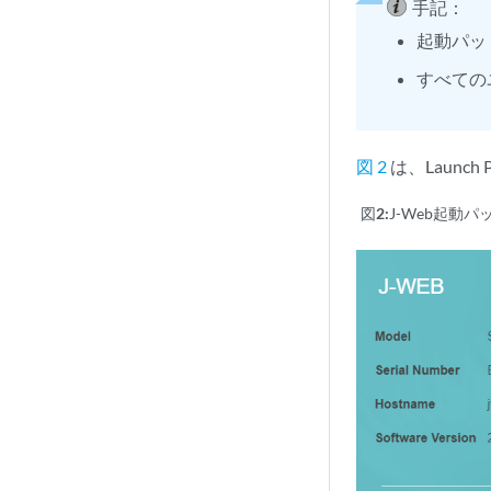
手記：
起動パッ
すべての
図 2
は、Launc
図2:
J-Web起動