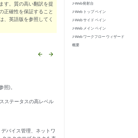
ます。質の高い翻訳を提
J-Web発射台
の正確性を保証すること
J-Web トップ ペイン
は、英語版を参照してく
J-Web サイド ペイン
J-Web メイン ペイン
J-Web ワークフロー ウィザード
概要
arrow_backward
arrow_forward
参照)。
イスステータスの高レベル
、デバイス管理、ネットワ