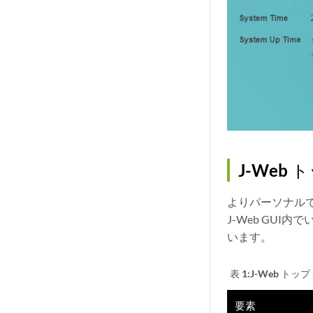
J-Web 
よりパーソナル
J-Web GUI
います。
表 1:
J-Web トッ
要素