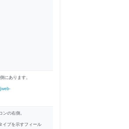
ューの右側にあります。
:jweb-
 アイコンの右側。
タイプを示すフィール