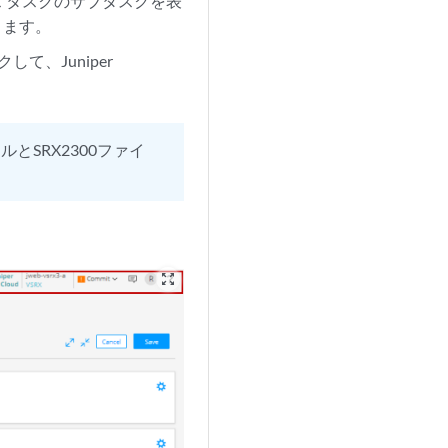
 タスクのサブタスクを表
きます。
、Juniper
ールとSRX2300ファイ
zoom_out_map