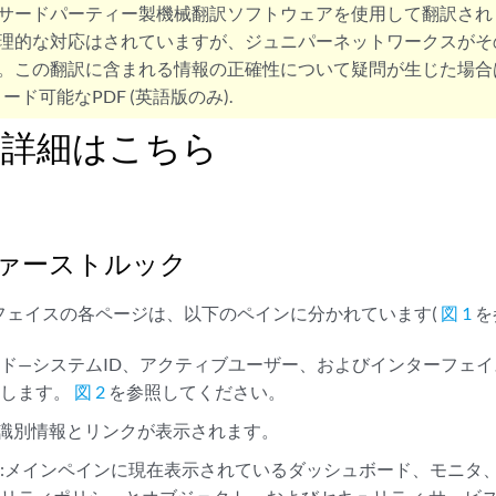
サードパーティー製機械翻訳ソフトウェアを使用して翻訳され
理的な対応はされていますが、ジュニパーネットワークスがそ
。この翻訳に含まれる情報の正確性について疑問が生じた場合
ード可能なPDF (英語版のみ).
bの詳細はこちら
:ファーストルック
ターフェイスの各ページは、以下のペインに分かれています(
図 1
を
ド—システムID、アクティブユーザー、およびインターフェ
示します。
図 2
を参照してください。
- 識別情報とリンクが表示されます。
:メインペインに現在表示されているダッシュボード、モニタ