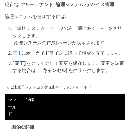
現在地: マルチ
テナント
>
論理システム
>
デバイス管理
.
論理システムを追加するには:
「論理システム」ページの右上隅にある
「+
」をクリ
ックします。
[論理システムの作成] ページが表示されます。
表 1
に示すガイドラインに従って構成を完了します。
[
完了]
をクリックして変更を保存します。変更を破棄
する場合は、[
キャンセル]
をクリックします。
表 1:
[論理システムの追加] ページのフィールド
フィ
説明
ール
ド
一般的な詳細