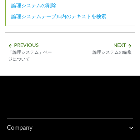
論理システムの削除
論理システムテーブル内のテキストを検索
PREVIOUS
NEXT
arrow_backward
arrow_forward
「論理システム」ペー
論理システムの編集
ジについて
Company