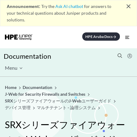
close
Announcement:
Try the
Ask AI chatbot
for answers to
your technical questions about Juniper products and
solutions.
HPE Aruba Docs
arrow_forward
Documentation
Menu
Home
Documentation
J-Web for Security Firewalls and Switches
SRXシリーズファイアウォールのJ-Webユーザーガイド
デバイス管理
マルチテナント - 論理システム
SRXシリーズファイアウォー