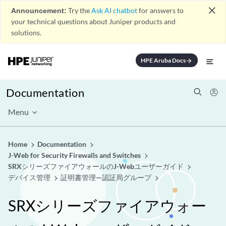
close
Announcement:
Try the
Ask AI chatbot
for answers to
your technical questions about Juniper products and
solutions.
HPE Aruba Docs
arrow_forward
Documentation
Menu
Home
Documentation
J-Web for Security Firewalls and Switches
SRXシリーズファイアウォールのJ-Webユーザーガイド
デバイス管理
証明書管理—認証局グループ
SRXシリーズファイアウォー