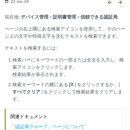
22-Jan-24
date_range
arrow_backward
arrow_forward
現在地:
デバイス管理
>
証明書管理
>
信頼できる認証局
。
ページの右上隅にある検索アイコンを使用して、そのペー
ジ上の文字や特殊文字を含むテキストを検索できます。
テキストを検索するには:
検索バーにキーワードの一部または全文を入力し、検
索アイコンをクリックします。
検索結果が表示されます。
検索キーワードの横にある
[X
] をクリックするか、[
すべてクリア
] をクリックして検索結果をクリアしま
す。
関連ドキュメント
「認証局グループ」ページについて