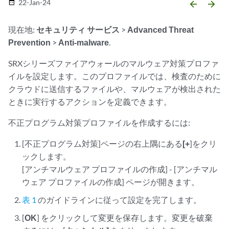
22-Jan-24
date_range
arrow_backward
arrow_forward
現在地:
セキュリティ サービス
>
Advanced Threat
Prevention
>
Anti-malware
.
SRXシリーズファイアウォールのマルウェア対策プロファ
イルを設定します。このプロファイルでは、検査のために
クラウドに送信するファイルや、マルウェアが検出された
ときに実行するアクションを定義できます。
不正プログラム対策プロファイルを作成するには:
[不正プログラム対策]ページの右上隅にある
[+
]をクリ
ックします。
[アンチマルウェア プロファイルの作成] - [アンチマル
ウェア プロファイルの作成] ページが開きます。
表 1
のガイドラインに従って設定を完了します。
[
OK
] をクリックして変更を保存します。変更を破棄