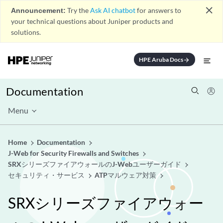
close
Announcement:
Try the
Ask AI chatbot
for answers to
your technical questions about Juniper products and
solutions.
HPE Aruba Docs
arrow_forward
Documentation
Menu
Home
Documentation
J-Web for Security Firewalls and Switches
SRXシリーズファイアウォールのJ-Webユーザーガイド
セキュリティ・サービス
ATPマルウェア対策
SRXシリーズファイアウォー